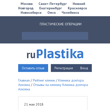
Москва
Санкт-Петербург
Нижний
Новгород
Екатеринбург
Красноярск
Новосибирск
Омск
Челябинск
ПЛАСТИЧЕСКИЕ ОПЕРАЦИИ
Plastika
ru
Оставить отзыв
Регистрация
Вход
Главная
/
Рейтинг клиник
/
Клиника доктора
Азизяна
/
Отзывы на клинику Клиника доктора
Азизяна
21 мая 2018