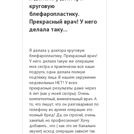
круговую
блефаропластику.
Прекрасный врач! У него
делала таку...
Я делала у доктора круговую
блефаропластику. Прекрасный врач!
У него делала такую же операцию
моя сестра и практически все наши
подруги, одна делала полную
подтяжку лица. В нашем окружении
недовольных НЕТ! У всех
прекрасные результаты даже через
6 лет (как у моей сестры). Очень
компетентный, внимательный врач. А
то, что пишут, что он разговаривал по
телефону во время операции это
полный бред! Да, он строгий, очень
занятый, но профессионал! Хочу
добавить , что ( как это не банально
звучит) исход операции зависит так