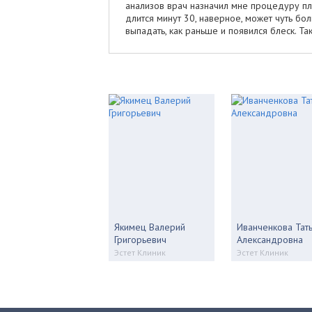
анализов врач назначил мне процедуру пл
длится минут 30, наверное, может чуть бо
выпадать, как раньше и появился блеск. Так
Якимец Валерий
Иванченкова Тат
Григорьевич
Александровна
Эстет Клиник
Эстет Клиник