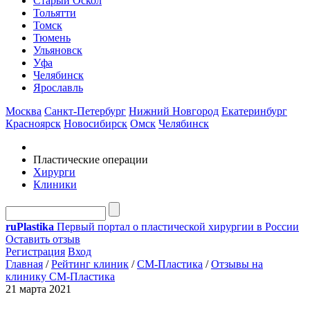
Старый Оскол
Тольятти
Томск
Тюмень
Ульяновск
Уфа
Челябинск
Ярославль
Москва
Санкт-Петербург
Нижний Новгород
Екатеринбург
Красноярск
Новосибирск
Омск
Челябинск
Пластические операции
Хирурги
Клиники
ru
Plastika
Первый портал о пластической хирургии в России
Оставить отзыв
Регистрация
Вход
Главная
/
Рейтинг клиник
/
СМ-Пластика
/
Отзывы на
клинику СМ-Пластика
21 марта 2021