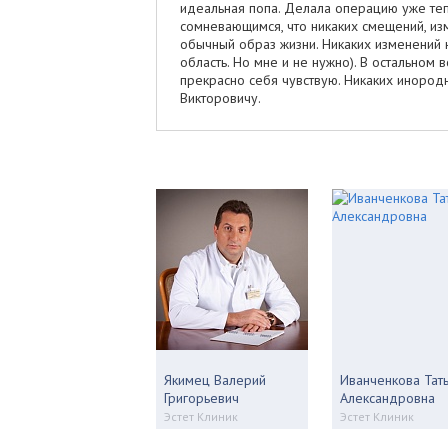
идеальная попа. Делала операцию уже теп
сомневающимся, что никаких смещений, из
обычный образ жизни. Никаких изменений 
область. Но мне и не нужно). В остальном 
прекрасно себя чувствую. Никаких инородн
Викторовичу.
Якимец Валерий
Иванченкова Тат
Григорьевич
Александровна
Эстет Клиник
Эстет Клиник