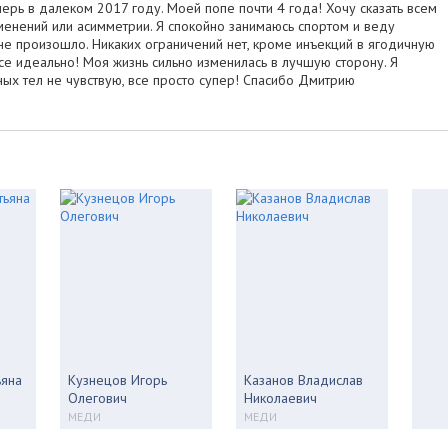
ерь в далеком 2017 году. Моей попе почти 4 года! Хочу сказать всем
менений или асимметрии. Я спокойно занимаюсь спортом и веду
не произошло. Никаких ограничений нет, кроме инъекций в ягодичную
все идеально! Моя жизнь сильно изменилась в лучшую сторону. Я
ых тел не чувствую, все просто супер! Спасибо Дмитрию
ьяна
Кузнецов Игорь
Казанов Владислав
Олегович
Николаевич
МЕДИ
МЕДИ