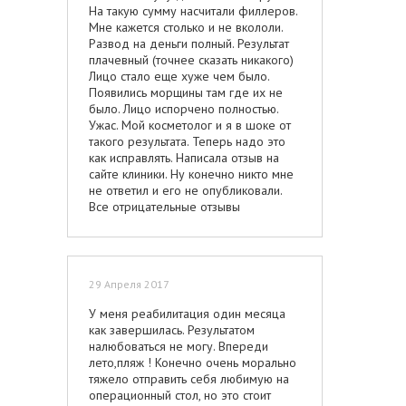
На такую сумму насчитали филлеров.
Мне кажется столько и не вкололи.
Развод на деньги полный. Результат
плачевный (точнее сказать никакого)
Лицо стало еще хуже чем было.
Появились морщины там где их не
было. Лицо испорчено полностью.
Ужас. Мой косметолог и я в шоке от
такого результата. Теперь надо это
как исправлять. Написала отзыв на
сайте клиники. Ну конечно никто мне
не ответил и его не опубликовали.
Все отрицательные отзывы
отсеиваются. Показывают только
хорошие. И то мне кажется пишут их
сами. Если публиковались все
отрицательные отзывы к ним в
29 Апреля 2017
клинику никто бы не пришел.
Обходите стороной эту клинику.
У меня реабилитация один месяца
Ответственности никакой и деньги
как завершилась. Результатом
никто не вернет. Сплошной обман.
налюбоваться не могу. Впереди
лето,пляж ! Конечно очень морально
тяжело отправить себя любимую на
операционный стол, но это стоит