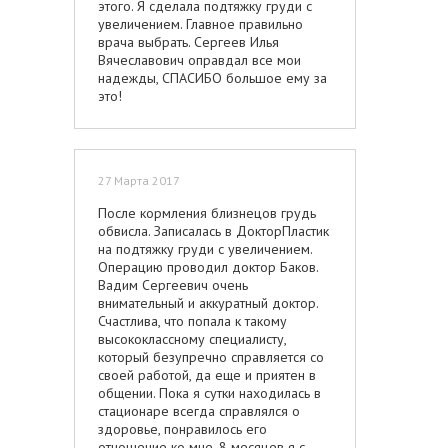
этого. Я сделала подтяжку груди с
увеличением. Главное правильно
врача выбрать. Сергеев Илья
Вячеславович оправдал все мои
надежды, СПАСИБО большое ему за
это!
27 Марта 2017
После кормления близнецов грудь
обвисла. Записалась в ДокторПластик
на подтяжку груди с увеличением.
Операцию проводил доктор Баков.
Вадим Сергеевич очень
внимательный и аккуратный доктор.
Счастлива, что попала к такому
высококлассному специалисту,
который безупречно справляется со
своей работой, да еще и приятен в
общении. Пока я сутки находилась в
стационаре всегда справлялся о
здоровье, понравилось его
отношение ко мне. 8 месяцев я с