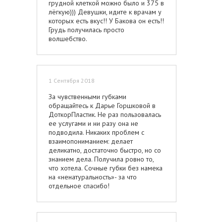
грудной клеткой можно было и 375 в
лёгкую))) Девушки, идите к врачам у
которых есть вкус!! У Бакова он есть!!
Грудь получилась просто
волшебство.
1 Сентября 2018
За чувственными губками
обращайтесь к Дарье Горшковой в
ДоткорПластик. Не раз пользовалась
ее услугами и ни разу она не
подводила. Никаких проблем с
взаимопониманием: делает
деликатно, достаточно быстро, но со
знанием дела. Получила ровно то,
что хотела. Сочные губки без намека
на «ненатуральность»- за что
отдельное спасибо!