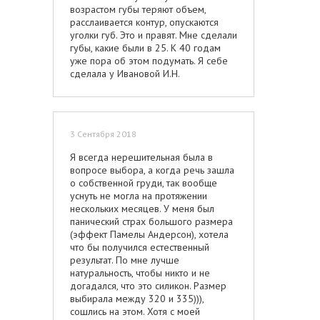
возрастом губы теряют объем,
расслаивается контур, опускаются
уголки губ. Это и правят. Мне сделали
губы, какие были в 25. К 40 годам
уже пора об этом подумать. Я себе
сделала у Ивановой И.Н.
3 Сентября 2018
Я всегда нерешительная была в
вопросе выбора, а когда речь зашла
о собственной груди, так вообще
уснуть не могла на протяжении
нескольких месяцев. У меня был
панический страх большого размера
(эффект Памелы Андерсон), хотела
что бы получился естественный
результат. По мне лучше
натуральность, чтобы никто и не
догадался, что это силикон. Размер
выбирала между 320 и 335))),
сошлись на этом. Хотя с моей