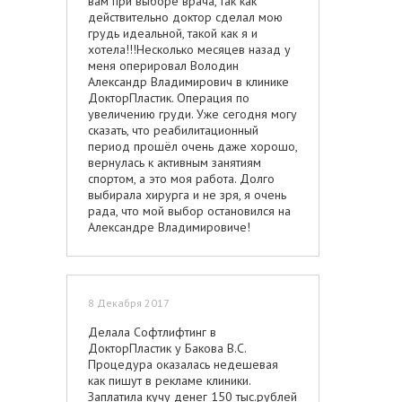
вам при выборе врача, так как
действительно доктор сделал мою
грудь идеальной, такой как я и
хотела!!!Несколько месяцев назад у
меня оперировал Володин
Александр Владимирович в клинике
ДокторПластик. Операция по
увеличению груди. Уже сегодня могу
сказать, что реабилитационный
период прошёл очень даже хорошо,
вернулась к активным занятиям
спортом, а это моя работа. Долго
выбирала хирурга и не зря, я очень
рада, что мой выбор остановился на
Александре Владимировиче!
8 Декабря 2017
Делала Софтлифтинг в
ДокторПластик у Бакова В.С.
Процедура оказалась недешевая
как пишут в рекламе клиники.
Заплатила кучу денег 150 тыс.рублей