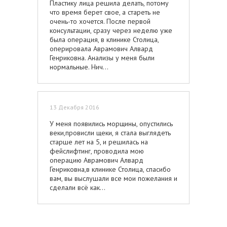
Пластику лица решила делать, потому
что время берет свое, а стареть не
очень-то хочется. После первой
консультации, сразу через неделю уже
была операция, в клинике Столица,
оперировала Аврамович Алвард
Генриковна. Анализы у меня были
нормальные. Нич...
13 Декабря 2016
У меня появились морщины, опустились
веки,провисли щеки, я стала выглядеть
старше лет на 5, и решилась на
фейслифтинг, проводила мою
операцию Аврамович Алвард
Генриковна,в клинике Столица, спасибо
вам, вы выслушали все мои пожелания и
сделали всё как...