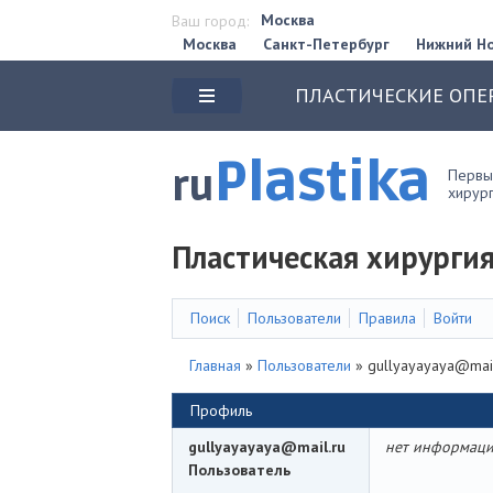
Москва
Ваш город:
Москва
Санкт-Петербург
Нижний Н
ПЛАСТИЧЕСКИЕ ОПЕ
Plastika
ru
Первый
хирург
Пластическая хирургия
Поиск
Пользователи
Правила
Войти
Главная
»
Пользователи
»
gullyayayaya@mail
Профиль
gullyayayaya@mail.ru
нет информаци
Пользователь