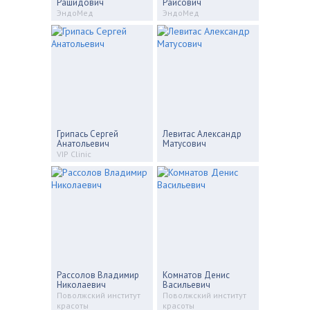
Рашидович
Раисович
ЭндоМед
ЭндоМед
Грипась Сергей
Левитас Александр
Анатольевич
Матусович
VIP Clinic
Рассолов Владимир
Комнатов Денис
Николаевич
Васильевич
Поволжский институт
Поволжский институт
красоты
красоты