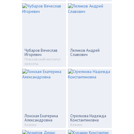
Чубаров Вячеслав
Леликов Андрей
Игоревич
Славович
Поволжский институт
красоты
Лонская Екатерина
Стрелкова Надежда
Александровна
Константиновна
Клазко
Клазко