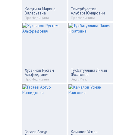
Калугина Марина
Тимербулатов
Валерьевна
Альберт Юнирович
ПроМедицина
ПроМедицина
Хусаинов Рустем
Тухбатуллина Лилия
Альфредович
Фоатовна
ПроМедицина
ЭндоМед
Гасаев Артур
Камалов Усман