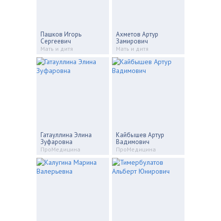
Пашков Игорь
Ахметов Артур
Сергеевич
Замирович
Мать и дитя
Мать и дитя
Гатауллина Элина
Кайбышев Артур
Зуфаровна
Вадимович
ПроМедицина
ПроМедицина