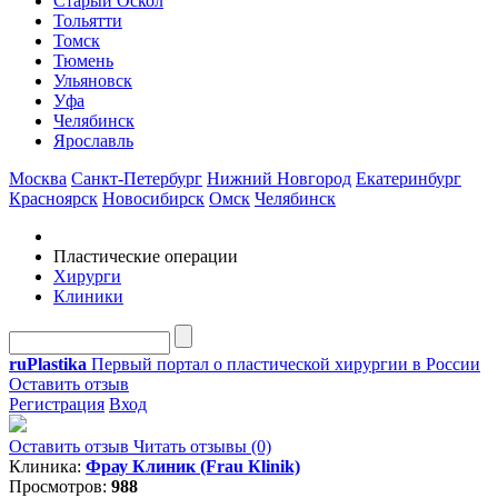
Старый Оскол
Тольятти
Томск
Тюмень
Ульяновск
Уфа
Челябинск
Ярославль
Москва
Санкт-Петербург
Нижний Новгород
Екатеринбург
Красноярск
Новосибирск
Омск
Челябинск
Пластические операции
Хирурги
Клиники
ru
Plastika
Первый портал о пластической хирургии в России
Оставить отзыв
Регистрация
Вход
Оставить отзыв
Читать отзывы (0)
Клиника:
Фрау Клиник (Frau Кlinik)
Просмотров:
988