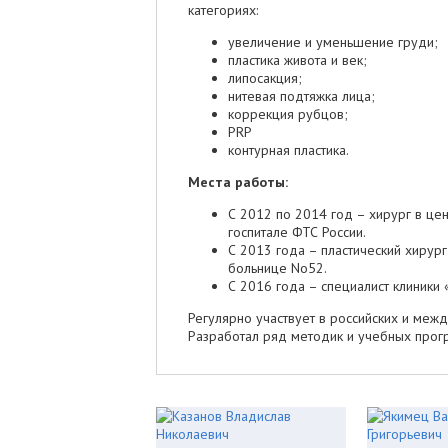
категориях:
увеличение и уменьшение груди;
пластика живота и век;
липосакция;
нитевая подтяжка лица;
коррекция рубцов;
PRP
контурная пластика.
Места работы:
С 2012 по 2014 год – хирург в це
госпитале ФТС России.
С 2013 года – пластический хирург
больнице No52.
С 2016 года – специалист клиники 
Регулярно участвует в российских и меж
Разработал ряд методик и учебных прог