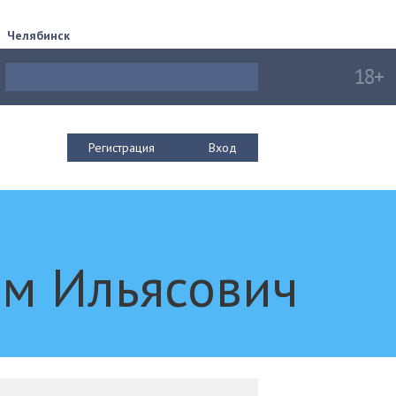
Челябинск
Регистрация
Вход
ам Ильясович