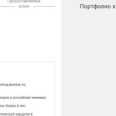
Предоставляемые
Портфолио х
услуги
реподаватель по
арах в российских клиниках.
ты более 6 лет.
тической хирургии в