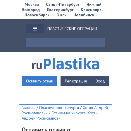
Москва
Санкт-Петербург
Нижний
Новгород
Екатеринбург
Красноярск
Новосибирск
Омск
Челябинск
ПЛАСТИЧЕСКИЕ ОПЕРАЦИИ
Plastika
ru
Оставить отзыв
Регистрация
Вход
Главная
/
Пластические хирурги
/
Хотян Андрей
Ростиславович
/
Отзывы на хирурга: Хотян
Андрей Ростиславович
Оставить отзыв о