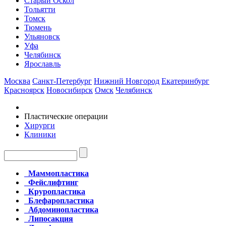
Старый Оскол
Тольятти
Томск
Тюмень
Ульяновск
Уфа
Челябинск
Ярославль
Москва
Санкт-Петербург
Нижний Новгород
Екатеринбург
Красноярск
Новосибирск
Омск
Челябинск
Пластические операции
Хирурги
Клиники
Маммопластика
Фейслифтинг
Круропластика
Блефаропластика
Абдоминопластика
Липосакция