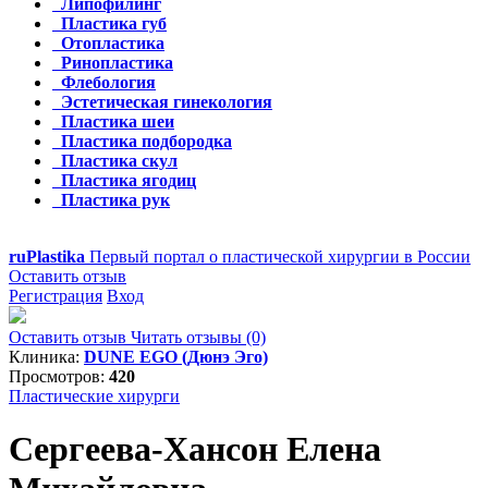
Липофилинг
Пластика губ
Отопластика
Ринопластика
Флебология
Эстетическая гинекология
Пластика шеи
Пластика подбородка
Пластика скул
Пластика ягодиц
Пластика рук
ru
Plastika
Первый портал о пластической хирургии в России
Оставить отзыв
Регистрация
Вход
Оставить отзыв
Читать отзывы (0)
Клиника:
DUNE EGO (Дюнэ Эго)
Просмотров:
420
Пластические хирурги
Сергеева-Хансон Елена