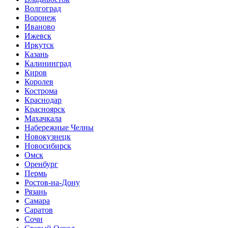
Волгоград
Воронеж
Иваново
Ижевск
Иркутск
Казань
Калининград
Киров
Королев
Кострома
Краснодар
Красноярск
Махачкала
Набережные Челны
Новокузнецк
Новосибирск
Омск
Оренбург
Пермь
Ростов-на-Дону
Рязань
Самара
Саратов
Сочи