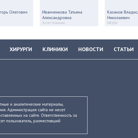
горь Олегович
Иванченкова Татьяна
Казанов Владис
Александровна
Николаевич
Эстет Клиник
МЕДИ
ХИРУРГИ
КЛИНИКИ
НОВОСТИ
СТАТЬИ
стные и аналитические материалы,
ия. Администрация сайта не несет
ставленных на сайте. Ответственность за
ет пользователь, разместивший