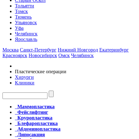
Старый Оскол
Тольятти
Томск
Тюмень
Ульяновск
Уфа
Челябинск
Ярославль
Москва
Санкт-Петербург
Нижний Новгород
Екатеринбург
Красноярск
Новосибирск
Омск
Челябинск
Пластические операции
Хирурги
Клиники
Маммопластика
Фейслифтинг
Круропластика
Блефаропластика
Абдоминопластика
Липосакция