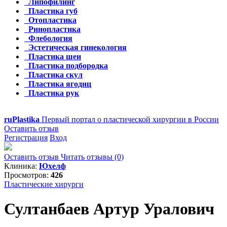
Липофилинг
Пластика губ
Отопластика
Ринопластика
Флебология
Эстетическая гинекология
Пластика шеи
Пластика подбородка
Пластика скул
Пластика ягодиц
Пластика рук
ru
Plastika
Первый портал о пластической хирургии в России
Оставить отзыв
Регистрация
Вход
Оставить отзыв
Читать отзывы (0)
Клиника:
Юхелф
Просмотров:
426
Пластические хирурги
Султанбаев Артур Уралович