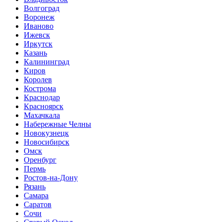
Волгоград
Воронеж
Иваново
Ижевск
Иркутск
Казань
Калининград
Киров
Королев
Кострома
Краснодар
Красноярск
Махачкала
Набережные Челны
Новокузнецк
Новосибирск
Омск
Оренбург
Пермь
Ростов-на-Дону
Рязань
Самара
Саратов
Сочи