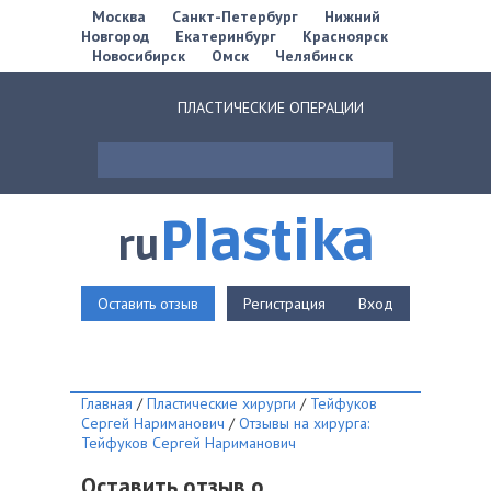
Москва
Санкт-Петербург
Нижний
Новгород
Екатеринбург
Красноярск
Новосибирск
Омск
Челябинск
ПЛАСТИЧЕСКИЕ ОПЕРАЦИИ
Plastika
ru
Оставить отзыв
Регистрация
Вход
Главная
/
Пластические хирурги
/
Тейфуков
Сергей Нариманович
/
Отзывы на хирурга:
Тейфуков Сергей Нариманович
Оставить отзыв о