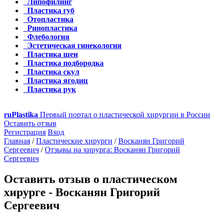
Липофилинг
Пластика губ
Отопластика
Ринопластика
Флебология
Эстетическая гинекология
Пластика шеи
Пластика подбородка
Пластика скул
Пластика ягодиц
Пластика рук
ru
Plastika
Первый портал о пластической хирургии в России
Оставить отзыв
Регистрация
Вход
Главная
/
Пластические хирурги
/
Восканян Григорий
Сергеевич
/
Отзывы на хирурга: Восканян Григорий
Сергеевич
Оставить отзыв о пластическом
хирурге - Восканян Григорий
Сергеевич