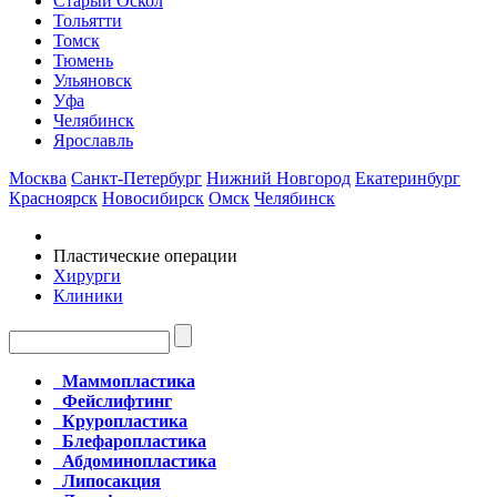
Старый Оскол
Тольятти
Томск
Тюмень
Ульяновск
Уфа
Челябинск
Ярославль
Москва
Санкт-Петербург
Нижний Новгород
Екатеринбург
Красноярск
Новосибирск
Омск
Челябинск
Пластические операции
Хирурги
Клиники
Маммопластика
Фейслифтинг
Круропластика
Блефаропластика
Абдоминопластика
Липосакция