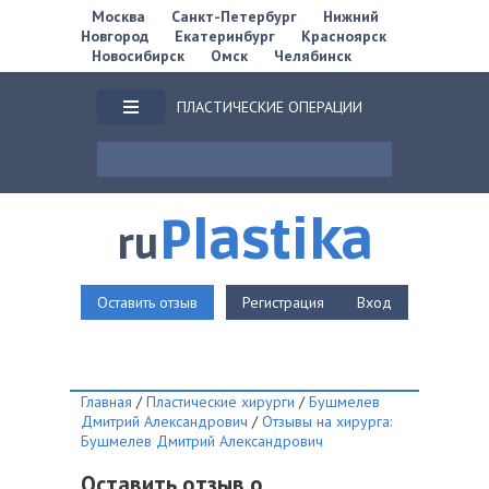
Москва
Санкт-Петербург
Нижний
Новгород
Екатеринбург
Красноярск
Новосибирск
Омск
Челябинск
ПЛАСТИЧЕСКИЕ ОПЕРАЦИИ
Plastika
ru
Оставить отзыв
Регистрация
Вход
Главная
/
Пластические хирурги
/
Бушмелев
Дмитрий Александрович
/
Отзывы на хирурга:
Бушмелев Дмитрий Александрович
Оставить отзыв о