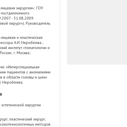
-лицевая хирургия»; ГОУ
 постдипломного
9.2007 - 31.08.2009
евой хирург»). Руководитель
-лицевая и пластическая
ессора А.И. Неробеева.;
кий институт стоматологии и
оссии; г. Москва;
ме: «Интерстициальная
ении пациентов с аномалиями
ов в области головы и шеи»
И. Неробеева.
ь
 эстетической хирургии
ург, пластический хирург,
ысокотехнологичных методов