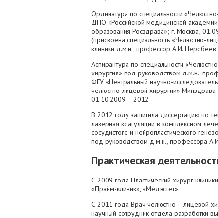
Ординатура по специальности «Челюстно
ДПО «Российской медицинской академии
образования Росздрава»; г. Москва; 01.0
(присвоена специальность «Челюстно-лиц
клиники д.м.н., профессор А.И. Неробеев.
Аспирантура по специальности «Челюстно
хирургия» под руководством д.м.н., проф
ФГУ «Центральный научно-исследовательс
челюстно-лицевой хирургии» Минздрава Р
01.10.2009 – 2012
В 2012 году защитила диссертацию по те
лазерная коагуляции в комплексном леч
сосудистого и нейропластического генез
под руководством д.м.н., профессора А.
Практическая деятельност
С 2009 года Пластический хирург клиники
«Прайм-клиник», «Медэстет».
С 2011 года Врач челюстно – лицевой хир
научный сотрудник отдела разработки в