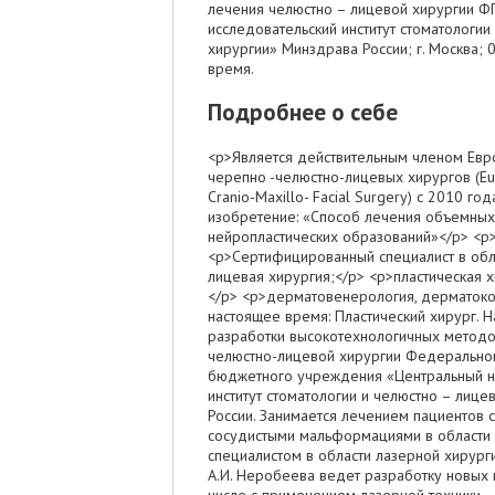
лечения челюстно – лицевой хирургии Ф
исследовательский институт стоматологии
хирургии» Минздрава России; г. Москва; 
время.
Подробнее о себе
<p>Является действительным членом Евр
черепно -челюстно-лицевых хирургов (Eur
Cranio-Maxillo- Facial Surgery) с 2010 го
изобретение: «Способ лечения объемных
нейропластических образований»</p> <p>
<p>Сертифицированный специалист в обл
лицевая хирургия;</p> <p>пластическая х
</p> <p>дерматовенерология, дерматоко
настоящее время: Пластический хирург. 
разработки высокотехнологичных методо
челюстно-лицевой хирургии Федеральног
бюджетного учреждения «Центральный н
институт стоматологии и челюстно – лиц
России. Занимается лечением пациентов
сосудистыми мальформациями в области 
специалистом в области лазерной хирург
А.И. Неробеева ведет разработку новых 
числе с применением лазерной техники.