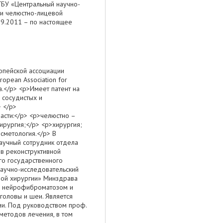
ГБУ «Центральный научно-
 и челюстно-лицевой
09.2011 – по настоящее
опейской ассоциации
opean Association for
да.</p> <p>Имеет патент на
 сосудистых и
 </p>
асти:</p> <p>челюстно –
ирургия;</p> <p>хирургия;
сметология.</p> В
Научный сотрудник отдела
в реконструктивной
о государственного
аучно-исследовательский
евой хирургии» Минздрава
 с нейрофиброматозом и
головы и шеи. Является
ии. Под руководством проф.
методов лечения, в том