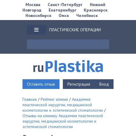
Москва
Санкт-Петербург
Нижний
Новгород
Екатеринбург
Красноярск
Новосибирск
Омск
Челябинск
ПЛАСТИЧЕСКИЕ ОПЕРАЦИИ
Plastika
ru
Оставить отзыв
Регистрация
Вход
Главная
/
Рейтинг клиник
/
Академия
пластической хирургии, медицинской
косметологии и эстетической стоматологии
/
Отзывы на клинику Академия пластической
хирургии, медицинской косметологии и
эстетической стоматологии