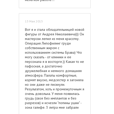
13 Мая 2013
Вот я и стала обладательницей новой
фигуры от Андрея Николаевича))) Он
мастерски лепил из меня красотку.
Операция Липофилинг груди
собственным жиром с
использованием системы Брава) Что
могу сказать - от клиники и ее
персонала я в восторге.)) Какая то не
пафосная, а достаточно
дружелюбная и немного домашняя
атмосфера. Палаты комфортные,
кормят вкусно, медсестер я загоняла
но они даже не пискнули.
Результатом, хоть и промежуточным я
очень довольна. У меня появилась
грудь (своя без имплантов и без
разрезов) и исчезли "попины ушки" -
зона галифе. 3 литра мне забрали
равномерно на липосакции и по 480