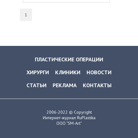
млл закачали в каждую грудку. ))
Огромное спасибо за проделанную
работу, четкое понимание задачи и
1
художественное восприятие всего
процесса.
ПЛАСТИЧЕСКИЕ ОПЕРАЦИИ
ХИРУРГИ
КЛИНИКИ
НОВОСТИ
СТАТЬИ
РЕКЛАМА
КОНТАКТЫ
2006-2022 © Copyright
Интернет-журнал RuPlastika
ООО "SM-Art"