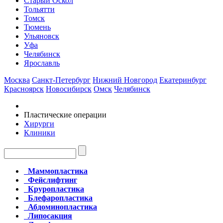
Старый Оскол
Тольятти
Томск
Тюмень
Ульяновск
Уфа
Челябинск
Ярославль
Москва
Санкт-Петербург
Нижний Новгород
Екатеринбург
Красноярск
Новосибирск
Омск
Челябинск
Пластические операции
Хирурги
Клиники
Маммопластика
Фейслифтинг
Круропластика
Блефаропластика
Абдоминопластика
Липосакция