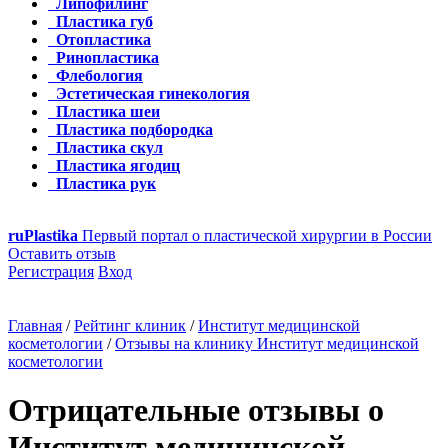
Липофилинг
Пластика губ
Отопластика
Ринопластика
Флебология
Эстетическая гинекология
Пластика шеи
Пластика подбородка
Пластика скул
Пластика ягодиц
Пластика рук
ru
Plastika
Первый портал о пластической хирургии в России
Оставить отзыв
Регистрация
Вход
Главная
/
Рейтинг клиник
/
Институт медицинской
косметологии
/
Отзывы на клинику Институт медицинской
косметологии
Отрицательные отзывы о
Институт медицинской