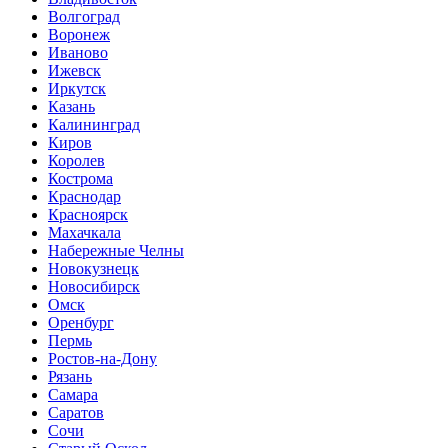
Волгоград
Воронеж
Иваново
Ижевск
Иркутск
Казань
Калининград
Киров
Королев
Кострома
Краснодар
Красноярск
Махачкала
Набережные Челны
Новокузнецк
Новосибирск
Омск
Оренбург
Пермь
Ростов-на-Дону
Рязань
Самара
Саратов
Сочи