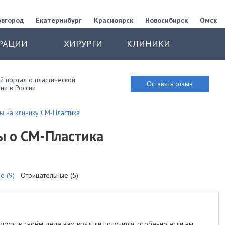
овгород
Екатеринбург
Красноярск
Новосибирск
Омск
РАЦИИ
ХИРУРГИ
КЛИНИКИ
 портал о пластической
Оставить отзыв
ии в России
ы на клинику СМ-Пластика
ы о СМ-Пластика
е (9)
Отрицательные (5)
хирург в своём деле вам вряд ли получится, особенно если вы