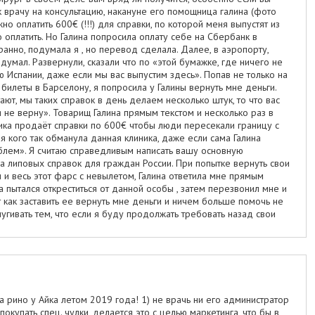
к врачу на консультацию, накануне его помощница галина (фото
о оплатить 600€ (!!!) для справки, по которой меня выпустят из
о оплатить. Но Галина попросила оплату себе на Сбербанк в
ранно, подумала я , но перевод сделала. Далее, в аэропорту,
 думал. Развернули, сказали что по «этой бумажке, где ничего не
ию Испании, даже если мы вас выпустим здесь». Попав не только на
 билеты в Барселону, я попросила у Галины вернуть мне деньги.
тают, мы таких справок в день делаем несколько штук, то что вас
я не верну». Товарищ Галина прямым текстом и несколько раз в
ника продаёт справки по 600€ чтобы люди пересекали границу с
я кого так обманула данная клиника, даже если сама Галина
облем». Я считаю справедливым написать вашу основную
а липовых справок для граждан России. При попытке вернуть свои
и и весь этот фарс с невылетом, Галина ответила мне прямым
пытался откреститься от данной особы , затем перезвонил мне и
ет как заставить ее вернуть мне деньги и ничем больше помочь не
угивать тем, что если я буду продолжать требовать назад свои
олицию (!!) и мне будет запрещено приближаться к клинике ближе
шоты у меня есть, если думаете обратиться в данную клинику и к
ачнут ли вас запугивать полицией и запретом подходить к врачу и
и за неоказанные услуги. Очень непрофессиональное поведение
ентки, принимающей оплату на Сбербанк и уходя тем самым от
ресен и испанской налоговой службе . Адьос!
а рино у Айка летом 2019 года! 1) не врачь ни его администратор
купать спец. чулки, делается это с целью маркетинга, что бы в