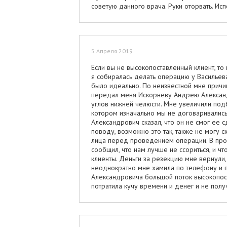
советую данного врача. Руки оторвать. Исп
5 Апреля 2019
Если вы не высокопоставленный клиент, т
я собиралась делать операцию у Васильева
было идеально. По неизвестной мне причи
передал меня Искорневу Андрею Александ
углов нижней челюсти. Мне увеличили под
котором изначально мы не договаривались
Александрович сказал, что он не смог ее с
поводу, возможно это так, также не могу
лица перед проведением операции. В про
сообщил, что нам лучше не ссориться, и ч
клиенты. Деньги за резекцию мне вернули
неоднократно мне хамила по телефону и п
Александровича большой поток высокопост
потратила кучу времени и денег и не получ