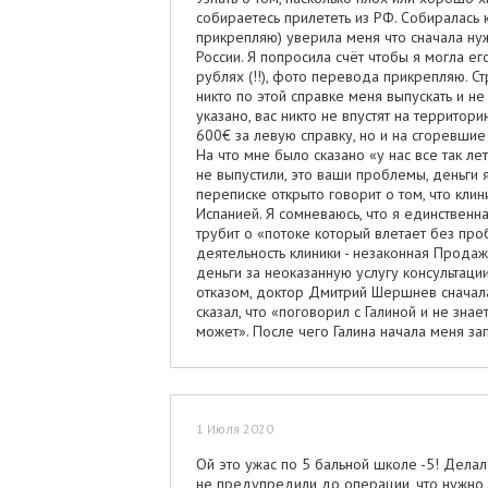
собираетесь прилететь из РФ. Собиралась 
прикрепляю) уверила меня что сначала нужн
России. Я попросила счёт чтобы я могла ег
рублях (!!), фото перевода прикрепляю. Ст
никто по этой справке меня выпускать и не
указано, вас никто не впустят на территор
600€ за левую справку, но и на сгоревшие
На что мне было сказано «у нас все так ле
не выпустили, это ваши проблемы, деньги 
переписке открыто говорит о том, что кли
Испанией. Я сомневаюсь, что я единственна
трубит о «потоке который влетает без пр
деятельность клиники - незаконная Продаж
деньги за неоказанную услугу консультаци
отказом, доктор Дмитрий Шершнев сначала 
сказал, что «поговорил с Галиной и не зна
может». После чего Галина начала меня зап
деньги, она подаст на меня заявлению в п
чем на 100 метров. Вся переписка и скрин
данному врачу - сто раз подумайте, а не н
клинике при вашем желании вернуть деньг
как самого врача так и его жадной ассист
1 Июля 2020
налогов. Думаю такой же отзыв будет инте
Ой это ужас по 5 бальной школе -5! Делал
не предупредили до операции, что нужно по