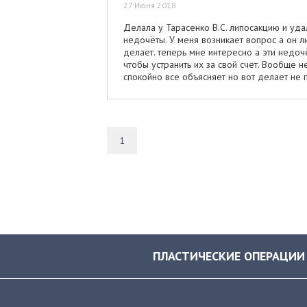
27 Июня 2018
Делала у Тарасенко В.С. липосакцию и уд
недочёты. У меня возникает вопрос а он л
делает. теперь мне интересно а эти недочё
чтобы устранить их за свой счет. Вообще 
спокойно все объясняет но вот делает не 
1
ПЛАСТИЧЕСКИЕ ОПЕРАЦИИ