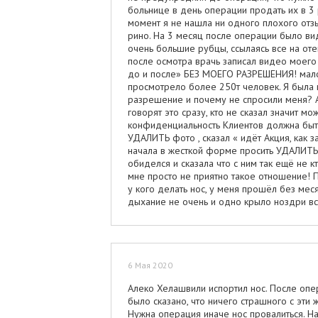
больнице в день операции продать их в 3
момент я не нашла ни одного плохого отзы
рино. На 3 месяц после операции было ви
очень большие рубцы, ссылаясь все на оте
после осмотра врачь записал видео моего
до и после» БЕЗ МОЕГО РАЗРЕШЕНИЯ! мало 
просмотрело более 250т человек. Я была 
разрешение и почему не спросили меня? Ай
говорят это сразу, кто не сказал значит м
конфиденциальность Клиентов должна быт
УДАЛИТЬ фото , сказал « идёт Акция, как 
начала в жесткой форме просить УДАЛИТЬ 
обиделся и сказала что с ним так ещё не к
мне просто не приятно такое отношение! П
у кого делать нос, у меня прошёл без мес
дыхание не очень и одно крыло ноздри вст
носу!!!
6 Мая 2020
Алеко Хелашвили испортил нос. После опе
было сказано, что ничего страшного с эти
Нужна операция иначе нос провалиться. Най