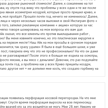
 раза дороже рыночной стоимости! Далее, к сожалению на тот
ва, ну спустя год вижу что проблемы у всех одни и те же после
дна явная ассиметрия ноздрей, которые просто пришил криво, и
к, мол пройдёт. Прошёл почти год, нечего не изменилось! Далее,
 лица и через несколько часов выложил в свой Инстаграм фото «
того, запилил рекламную компанию « акцию» которую за час
мягко говоря шокирована, на мои вопросы кто вам дал
к сказал, что все клиенты кто против выкладывания работ ,
ожно! Вы меня извините конечно, но это пластическая хирургия и
ь на первом месте! Наш Айк на мои просьбы в срочном порядке
закончится, так сразу удалю» Я была в ещё большем шоке, и уже
пост, говорила ему что это не профессионально! На что он даже
то не разговаривал! После этого я больше не ездила на осмотры,
росто мясник, а вы мясо с деньгами! Девочки, сто раз подумайте
яца почти год, а проблема как у всех Криво пришиты ноздри,
ало другое нет + не допилил мне кость, что создало горбинку на
рации появилась перфорация носовой перегородки. На что мне
 живут. Спустя время перфорация выросла на всю переносицу.
ти врачей кто за это возьмётся не могу. Мне 28 лет. Никому не