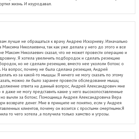
ортил жизнь. И изуродавал.
о вам лучше не обращаться к врачу Андрею Искорневу. Изначально
 Максима Николаевича, так как уже делала у него до этого и все
не Максим Николаевич сказал, что не может провести операцию и
ровичу. Я хотела увеличить подбородок и сделать резекцию
бородок, но не сделали резекцию, вместо нее укололи ботокс о
. На вопрос, почему не была сделана резекция, Андрей
делать из-за какой-то мышцы. Я ничего не могу сказать по этому
 сказать, можно ли было заранее провести обследование мышц
должение ответа на данный вопрос, Андрей Александрович мне
то я даже не могу представить какие у него высокопоставленные
, но вычли за ботокс. Помощница Андрея Александровича Вера
ри возврате денег. Мне в принципе не понятно, если у Андрея
авленных клиентов, почему он возится с простыми смертными.Я
ила то чего хотела ,а получила только хамство и угрозы.