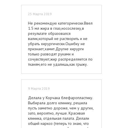
От всей души я хочу поблагодарить
команду МАМАпластик и Седышева
25 Марта 2019
Самира Хассановича за
профессионализм,душевность,человечность,искренност
Не рекомендую категорически.Ввел
и такое внимательное отношение к
1.5 мл жира в глаз,носослезку,в
своим пациентам. Я из Москвы, и мне
результате образовался
никаких трудов не составляло
валик,который не растворить и не
приезжать на все осмотры врача.
убрать хирургически.Ошибку не
Спасибо, что делаете нас красивыми,
признает,хамит.Другие хирурги
счастливыми и уверенными в себе!
только разводят руками и
сочувствуют,жир распределяется по
тканям,его не удалишь,как грыжу.
9 Марта 2019
Делала у Корчака блефаропластику.
Выбирала долго клинику, решила
пусть заметно дороже, чем у других,
зато, вероятно, лучше. Красивая
клиника, отдельная палата. Делали
общий наркоз (теперь то знаю, что