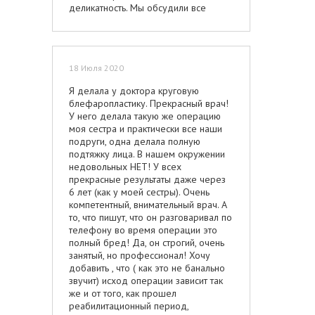
деликатность. Мы обсудили все
детали и назначили дату операции.
Все прошло быстро и легко! Я очень
ждала, когда мне разрешат снять
компрессионное белье. Всё
18 Июля 2020
получилось очень хорошо, я
довольна результатом! Благодарна
Я делала у доктора круговую
Александру Владимировичу за
блефаропластику. Прекрасный врач!
профессионализм!
У него делала такую же операцию
моя сестра и практически все наши
подруги, одна делала полную
подтяжку лица. В нашем окружении
недовольных НЕТ! У всех
прекрасные результаты даже через
6 лет (как у моей сестры). Очень
компетентный, внимательный врач. А
то, что пишут, что он разговаривал по
телефону во время операции это
полный бред! Да, он строгий, очень
занятый, но профессионал! Хочу
добавить , что ( как это не банально
звучит) исход операции зависит так
же и от того, как прошел
реабилитационный период,