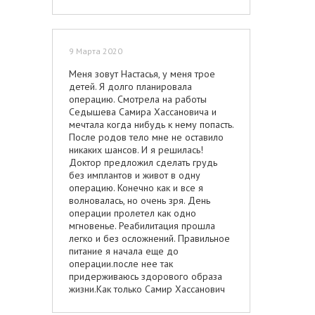
соблюдали ли вы все рекомендации
врача. Может вы пили и курили
шатались по Машуку, а это плохо
влияет на заживление ран. Так что
9 Марта 2020
наш ГЛЕБОВ самый лучший!
Меня зовут Настасья, у меня трое
детей. Я долго планировала
операцию. Смотрела на работы
Седышева Самира Хассановича и
мечтала когда нибудь к нему попасть.
После родов тело мне не оставило
никаких шансов. И я решилась!
Доктор предложил сделать грудь
без имплантов и живот в одну
операцию. Конечно как и все я
волновалась, но очень зря. День
операции пролетел как одно
мгновенье. Реабилитация прошла
легко и без осложнений. Правильное
питание я начала еще до
операции.после нее так
придерживаюсь здорового образа
жизни.Как только Самир Хассанович
разрешил нагрузки,подключила
спорт. Начинала с 86 и сейчас я 62 кг!