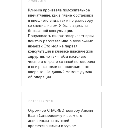
7 Мая 2018
за большие деньги: вакорина через
своего ассистента берёт немалые
Клиника произвела положительное
деньги (630.000 руб.) прямо в
впечатление, как в плане обстановки
предоперационной палате за час до
и внешнего вида, так и по разговору
операции, никаких чеков. Ещё одна
со специалистом. Я была здесь на
малоприятная деталь - берёт она за
бесплатной консультации.
смас и + за подтяжку шеи, хотя во
Понравилось как разговаривает врач,
всех других клиниках цена за
понятно рассказал мне о возможных
подтяжку шеи входит в смас. Не
нюансах. Это моя не первая
берёт вакорина е.и. только
консультация в клинике пластической
ответственность за свои ошибки, ляпы
хирургии, но так чтобы настолько
и непрофессионализм: возмущается
честно и открыто со мной поговорили
«вашей неблагодарностью»,
и все разложили по полочкам - это
блокирует ваши звонки, деньги не
впервые! На данный момент думаю
возвращает, ничего не
об операции.
переделывает, только предлагает
«укольчики поделать» (здоро,
правда, укольчики для подтяжки
после тотальной подтяжки?), опять же
27 Апреля 2018
за счёт её пострадавших пациентов, -
и морочит голову, что это «у вас
Огромное СПАСИБО доктору Азизян
кожа такая, поэтому брыли повисли,
Ваагн Самвеловичу и всем его
тяж образовался» и т.д., и т.п. Через
ассистентам за высокий
полгода, обойдя несколько ведущих
профессионализм и чуткое