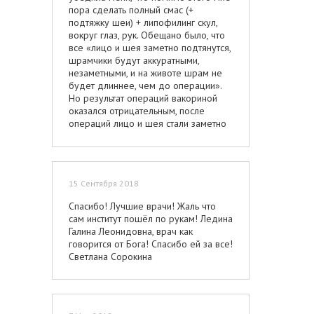
пора сделать полный смас (+
подтяжку шеи) + липофилинг скул,
вокруг глаз, рук. Обещано было, что
все «лицо и шея заметно подтянутся,
шрамчики будут аккуратными,
незаметными, и на животе шрам не
будет длиннее, чем до операции».
Но результат операций вакориной
оказался отрицательным, после
операций лицо и шея стали заметно
хуже, чем до операций: вакорина
обрушила мне смас в низ лица, чем
подарила брыли, также вертикальный
выдающийся к поверхности шрам-
15 Сентября 2018
тяж на шее от подбородка до
нижней линии кадыка, неровный и на
Спасибо! Лучшие врачи! Жаль что
всю длину горизонтальный шрам под
сам институт пошёл по рукам! Ледина
подбородком – ничего из этих
Галина Леонидовна, врач как
«прелестей» у меня не было до
говорится от Бога! Спасибо ей за все!
операции. На животе протянула
Светлана Сорокина
шрам от кости до кости, удлинив его
вдвое, ступенька слева так и осталась.
От липофилинга я получила от
вакориной только шишки, как после
укуса комаров. В общем, катастрофа