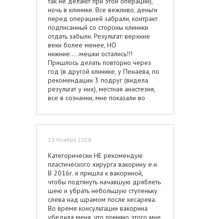
так не делают при этой операции),
ночь в клинике. Все вежливо, деньги
перед операцией забрали, контракт
подписанный со стороны клиники
отдать забыли. Результат: верхние
веки более менее, НО
нижние.....мешки остались!!!
Пришлось делать повторно через
год (в другой клинике, у Пенаева, по
рекомендации 3 подруг (видела
результат у них), местная анастезия,
все в сознании, мне показали во
время операции, сколько осталось не
удаленных желтых узелков жировых-
ужас. Результат отличный, цена сильно
меньше, чем у Корчака. Вечером
23 Ноября 2018
дома уже. Реабилитация 2 недели
синяки и оттек, еще месяц без
Категорически НЕ рекомендую
синяков , можно выходить, но лицо,
пластического хирурга вакорину е.и.
как будто рыдала накануне. Со 2го
В 2016г. я пришла к вакориной,
месяца все прекрасно, очень
чтобы подтянуть начавшую дряблеть
довольна. Теперь только к Пенаеву
шею и убрать небольшую ступеньку
хожу.
слева над шрамом после кесарева.
Во время консультации вакорина
убедила меня, что помимо этого мне