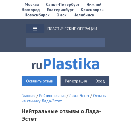
Москва
Санкт-Петербург
Нижний
Новгород
Екатеринбург
Красноярск
Новосибирск
Омск
Челябинск
ПЛАСТИЧЕСКИЕ ОПЕРАЦИИ
Plastika
ru
Оставить отзыв
Регистрация
Вход
Главная
/
Рейтинг клиник
/
Лада-Эстет
/
Отзывы
на клинику Лада-Эстет
Нейтральные отзывы о Лада-
Эстет