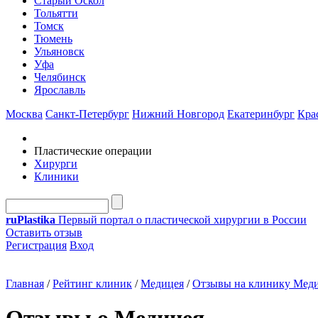
Старый Оскол
Тольятти
Томск
Тюмень
Ульяновск
Уфа
Челябинск
Ярославль
Москва
Санкт-Петербург
Нижний Новгород
Екатеринбург
Кра
Пластические операции
Хирурги
Клиники
ru
Plastika
Первый портал о пластической хирургии в России
Оставить отзыв
Регистрация
Вход
Главная
/
Рейтинг клиник
/
Медицея
/
Отзывы на клинику Мед