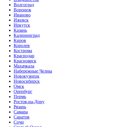
Волгоград
Воронеж
Иваново
Ижевск
Иркутск
Казань
Калининград
Киров
Королев
Кострома
Краснодар
Красноярск
Махачкала
Набережные Челны
Новокузнецк
Новосибирск
Омск
Оренбург
Пермь
Ростов-на-Дону
Рязань
Самара
Саратов
Сочи