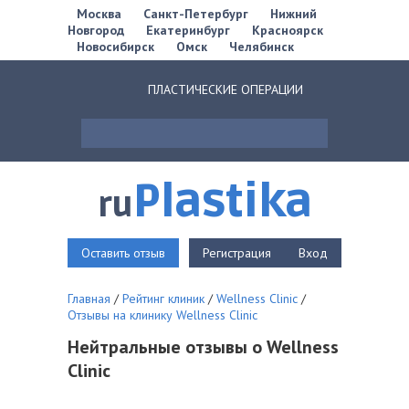
Москва
Санкт-Петербург
Нижний
Новгород
Екатеринбург
Красноярск
Новосибирск
Омск
Челябинск
ПЛАСТИЧЕСКИЕ ОПЕРАЦИИ
Plastika
ru
Оставить отзыв
Регистрация
Вход
Главная
/
Рейтинг клиник
/
Wellness Clinic
/
Отзывы на клинику Wellness Clinic
Нейтральные отзывы о Wellness
Clinic