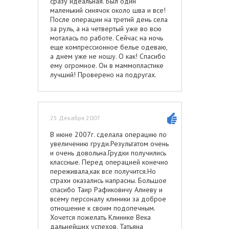
сразу идеальная. Был один
маленький синячок около шва и все!
После операции на третий день села
за руль, а на четвертый уже во всю
моталась по работе. Сейчас на ночь
еще компрессионное белье одеваю,
а днем уже не ношу. О как! Спасибо
ему огромное. Он в маммопластике
лучший! Проверено на подругах.
25 Декабря 2007
В июне 2007г. сделала операцию по
увеличению груди.Результатом очень
и очень довольна.Грудки получились
классные. Перед операцией конечно
переживала,как все получится.Но
страхи оказались напрасны. Большое
спасибо Таир Рафиковичу Алиеву и
всему персоналу клиники за доброе
отношение к своим подопечным.
Хочется пожелать Клинике Века
дальнейших успехов. Татьяна