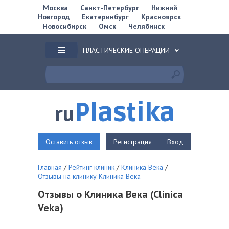
Москва
Санкт-Петербург
Нижний
Новгород
Екатеринбург
Красноярск
Новосибирск
Омск
Челябинск
ПЛАСТИЧЕСКИЕ ОПЕРАЦИИ
Plastika
ru
Оставить отзыв
Регистрация
Вход
Главная
/
Рейтинг клиник
/
Клиника Века
/
Отзывы на клинику Клиника Века
Отзывы о Клиника Века (Clinica
Veka)