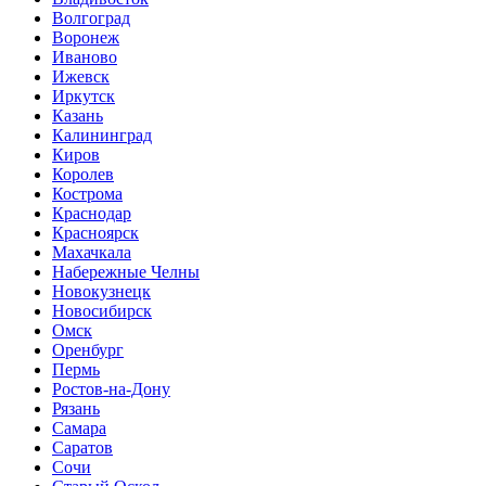
Волгоград
Воронеж
Иваново
Ижевск
Иркутск
Казань
Калининград
Киров
Королев
Кострома
Краснодар
Красноярск
Махачкала
Набережные Челны
Новокузнецк
Новосибирск
Омск
Оренбург
Пермь
Ростов-на-Дону
Рязань
Самара
Саратов
Сочи