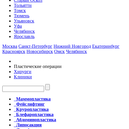
Старый Оскол
Тольятти
Томск
Тюмень
Ульяновск
Уфа
Челябинск
Ярославль
Москва
Санкт-Петербург
Нижний Новгород
Екатеринбург
Красноярск
Новосибирск
Омск
Челябинск
Пластические операции
Хирурги
Клиники
Маммопластика
Фейслифтинг
Круропластика
Блефаропластика
Абдоминопластика
Липосакция