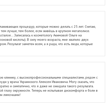
аживающих процедур, которые можно делать с 25 лет. Считаю,
, тем лучше, тем более, если живёшь в крупном мегаполисе.
усталое… Записалась к косметологу Акимовой Ольге на
новой кислоты). В силу моего возраста, мне хватило двух
ом. Результат заметен всем, а я рада, что есть люди, которые
ю клинику, с высокопрофессиональными специалистами, рядом с
ди у врача Украинского Алексея Ивановича. Могу сказать, что
уратно и симпатично, что я даже не ожидала такого результата.
й глазу окружности. Теперь не испытывая дискомфорта и боли в
ими лямочками!