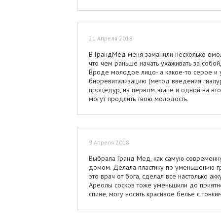
21 Апреля 2018
В ГрандМед меня заманили несколько омол
что чем раньше начать ухаживать за собой
Вроде молодое лицо- а какое-то серое и 
биоревитализацию (метод введения гиалуро
процедур, на первом этапе и одной на втор
могут продлить твою молодость.
9 Апреля 2018
Выбрала Гранд Мед, как самую современну
домом. Делала пластику по уменьшению гру
это врач от бога, сделал всё настолько акк
Ареолы сосков тоже уменьшили до приятно
спине, могу носить красивое белье с тонк