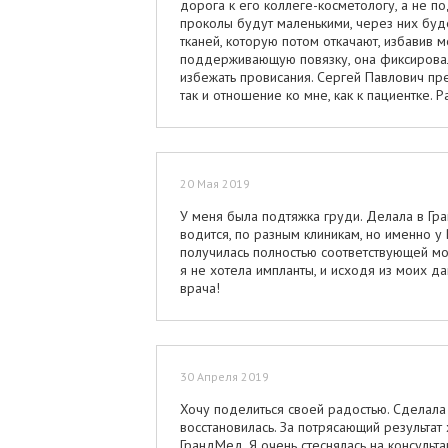
дорога к его коллеге-косметологу, а не п
проколы будут маленькими, через них буд
тканей, которую потом откачают, избавив 
поддерживающую повязку, она фиксировала
избежать провисания. Сергей Павлович пре
так и отношение ко мне, как к пациентке. Р
20 Мая 2019
У меня была подтяжка груди. Делала в Гр
водится, по разным клиникам, но именно у
получилась полностью соответствующей мо
я не хотела импланты, и исходя из моих д
врача!
30 Апреля 2019
Хочу поделиться своей радостью. Сделала
восстановилась. За потрясающий результат
ГрандМед. Я очень стеснялась на консульт