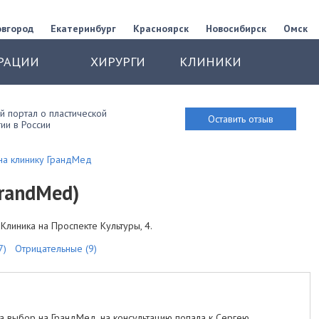
овгород
Екатеринбург
Красноярск
Новосибирск
Омск
РАЦИИ
ХИРУРГИ
КЛИНИКИ
 портал о пластической
Оставить отзыв
ии в России
на клинику ГрандМед
randMed)
. Клиника на Проспекте Культуры, 4.
7)
Отрицательные (9)
а выбор на ГрандМед, на консультацию попала к Сергею