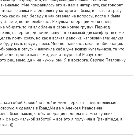
значально. Мне понравилось его видео в интернете, как говорит,
вторая клиника и специалист у которого я была, и я как-то сразу
лось как он вел беседу и как отвечал на вопросы, после я была
му. Знаете, почти влюбилась. Результат операции меня очень
и не убирать, то «я влюблена в свою новую грудь». Период
везло, наверное, девочки пишут, что сильный дискомфорт все же
елать почти сразу, но как и всякая девочка, капризничала: нельзя
не буду мыть посуду, полы. Мне понравилась такая реабилитация.
бираюсь в отпуск и накупила себе уже всяких купальников, те что
й сидит просто как на модели из журнала! Минус один -
 это решаемо, да и не нужны они. Я в восторге. Сергею Павловичу
аться собой. Спокойно пройти мимо зеркала – невыполнимая
 которую я сделала в ГрандМеде у Алексея Ивановича
я меня было важно, чтобы операция прошла в самых лучших
 и с максимальной заботой – все это я получила в ГрандМеде, а
сик )))