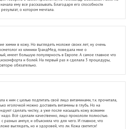
начала ему все рассказывать. Благодаря его способности
 результат, о котором мечтала.
ие химии в кожу. Но выглядеть моложе своих лет, ну очень
 косметолог из клиники ГрандМед, поведала мне о
й, имеет большую популярность в Европе. А самое главное что
дискомфорта и болей. На первый раз я сделала 3 процедуры,
овторю обязательно.
 к ним с целью подпитать своё лицо витаминами, т.к. прочитала,
лько иголочкой можно доставить витамины в глубь. Но на
ендуют сделать чистку, а уже после насыщать кожу всякими
т надо. Всё сделали качественно, лицо прокололи полностью.
 разных ампул, и объясняла что для чего. И главное, что
ложе выглядеть, но и здоровей, что ли. Кожа светится!