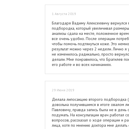
1 Августа 2019
Благодаря Вадиму Алексеевичу вернулся 
подбородка, который увеличивал размеры
анализы сдала на месте, положенное врем
все очень удобно. После операции потреб
чтобы помочь подтянуться коже. Это немно
результат можно через 2 недели. Лично 
не изменилось радикально, просто вернуло
делали. Мне понравилось, что Брагилев п
его работе и во всех начинаниях.
29 Июня 2019
Делала липосакцию второго подбородка (я 
довольна получившимся в итоге овалом ли
Павловичу, правда запись была не в день 
подумать. На консультации врач работал 
вопросов, рассказал о ходе операции и ра
лица, хотя по мнению доктора мне делать 