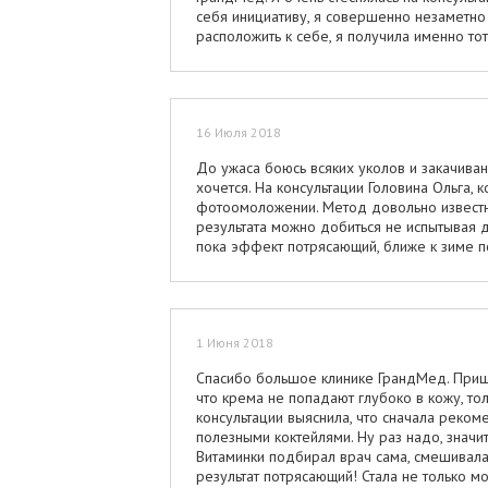
себя инициативу, я совершенно незаметно 
расположить к себе, я получила именно тот
16 Июля 2018
До ужаса боюсь всяких уколов и закачиван
хочется. На консультации Головина Ольга,
фотоомоложении. Метод довольно известны
результата можно добиться не испытывая 
пока эффект потрясающий, ближе к зиме п
1 Июня 2018
Спасибо большое клинике ГрандМед. Пришла
что крема не попадают глубоко в кожу, то
консультации выяснила, что сначала реком
полезными коктейлями. Ну раз надо, значи
Витаминки подбирал врач сама, смешивала с
результат потрясающий! Стала не только мо