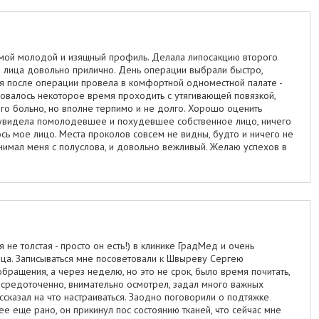
мой молодой и изящный профиль. Делала липосакцию второго
 лица довольно прилично. День операции выбрали быстро,
я после операции провела в комфортной одноместной палате -
овалось некоторое время проходить с утягивающей повязкой,
го больно, но вполне терпимо и не долго. Хорошо оценить
я увидела помолодевшее и похудевшее собственное лицо, ничего
сь мое лицо. Места проколов совсем не видны, будто и ничего не
онимал меня с полуслова, и довольно вежливый. Желаю успехов в
не толстая - просто он есть!) в клинике ГрадМед и очень
ца. Записываться мне посоветовали к Швыреву Сергею
обращения, а через неделю, но это не срок, было время почитать,
сосредоточенно, внимательно осмотрел, задал много важных
ссказал на что настраиваться. Заодно поговорили о подтяжке
ее еще рано, он прикинул пос состоянию тканей, что сейчас мне