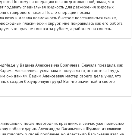
од нож. Поэтому на операцию шла подготовленной, знала, что
ет подавать специальная жидкость для разжижения жировых
меня от жирового пакета. После операции носила
 кожу и давала возможность быстрее восстановиться тканям,
восходный пластический хирург, мне понравилась как его работа,
адует, что врач не гонится за рублем, а работает на совесть.
андМеде у Вадима Алексеевича Брагилева. Сначала поездила, как
 Вадима Алексеевича услышала и получила то, что хотела. Грудь
им ожиданиям. Вадим Алексеевич мастер своего дела, учел, что
анных создал безупречную грудь! Вот что значит найти своего
 липосакцию после новогодних праздников, сейчас уже полностью
 хочу поблагодарить Александра Васильевича Шумило из клиники
ации говорить о своей проблеме, но Александр Васильевич взял на