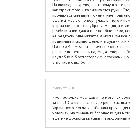
Павловичу Швыреву, к которому и хотела и
как строит фразы, как двигаются руки… Это 
прониклась симпатией к нему, мне понрави
еще в 2 местах, но вернулась в итоге к не
устраивает, это если убрать эмоции, а есл
реабилитации дался мне вообще легко, по
не редкость. Мне кажется, я могла бы все д
поднимать и сильно шевелить руками, я и 
Прошло 4,5 месяца – я очень довольна. Со
раньше не решалась надеть, а теперь любо
неудобно в бюстгалтерах с косточками, но
огромное спасибо!
2 Августа 2019
Уже несколько месяцев я не могу налюбов
задача! Это началось после ринопластики,
Украинского. Когда я выбирала врача, дл
условиях, максимально безопасно для меня
еще мне достался красивый и аккуратный но