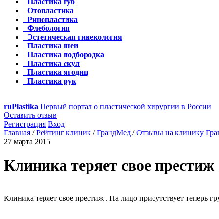
Пластика губ
Отопластика
Ринопластика
Флебология
Эстетическая гинекология
Пластика шеи
Пластика подбородка
Пластика скул
Пластика ягодиц
Пластика рук
ru
Plastika
Первый портал о пластической хирургии в России
Оставить отзыв
Регистрация
Вход
Главная
/
Рейтинг клиник
/
ГрандМед
/
Отзывы на клинику Гр
27 марта 2015
Клиника теряет свое престиж .
Клиника теряет свое престиж . На лицо присутствует теперь г