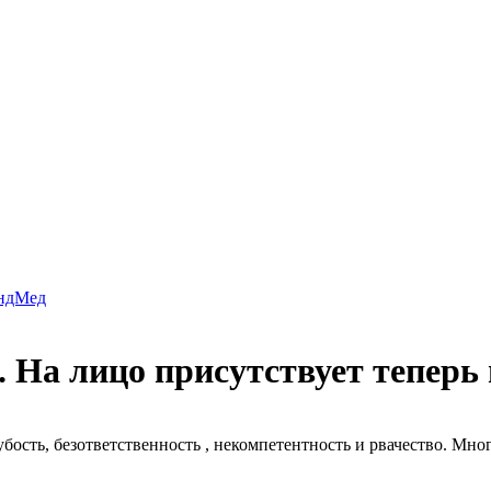
андМед
 На лицо присутствует теперь г
рубость, безответственность , некомпетентность и рвачество. 