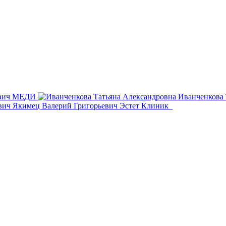
вич
МЕДИ
Иванченкова
Якимец Валерий Григорьевич
Эстет Клиник