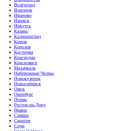
Волгоград
Воронеж
Иваново
Ижевск
Иркутск
Казань
Калининград
Киров
Королев
Кострома
Краснодар
Красноярск
Махачкала
Набережные Челны
Новокузнецк
Новосибирск
Омск
Оренбург
Пермь
Ростов-на-Дону
Рязань
Самара
Саратов
Сочи