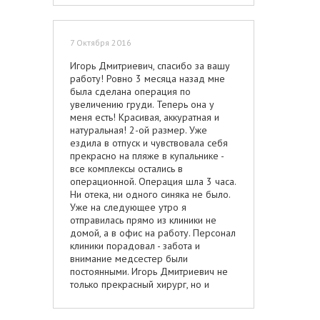
7 Октября 2016
Игорь Дмитриевич, спасибо за вашу
работу! Ровно 3 месяца назад мне
была сделана операция по
увеличению груди. Теперь она у
меня есть! Красивая, аккуратная и
натуральная! 2-ой размер. Уже
ездила в отпуск и чувствовала себя
прекрасно на пляже в купальнике -
все комплексы остались в
операционной. Операция шла 3 часа.
Ни отека, ни одного синяка не было.
Уже на следующее утро я
отправилась прямо из клиники не
домой, а в офис на работу. Персонал
клиники порадовал - забота и
внимание медсестер были
постоянными. Игорь Дмитриевич не
только прекрасный хирург, но и
замечательный человек, который
относится к пациенту со всем