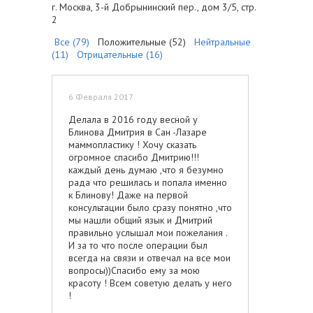
г. Москва, 3-й Добрынинский пер., дом 3/5, стр.
2
Все (79)
Положительные (52)
Нейтральные
(11)
Отрицательные (16)
6 Февраля 2017
Делала в 2016 году весной у
Блинова Дмитрия в Сан -Лазаре
маммопластику ! Хочу сказать
огромное спасибо Дмитрию!!!
каждый день думаю ,что я безумно
рада что решилась и попала именно
к Блинову! Даже на первой
консультации было сразу понятно ,что
мы нашли общий язык и Дмитрий
правильно услышал мои пожелания .
И за то что после операции был
всегда на связи и отвечал на все мои
вопросы))Спасибо ему за мою
красоту ! Всем советую делать у него
!