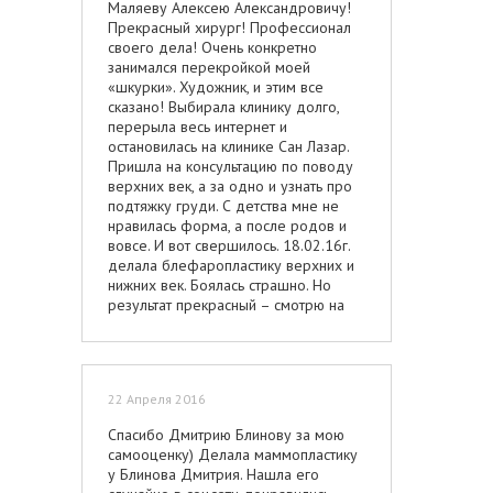
Маляеву Алексею Александровичу!
Прекрасный хирург! Профессионал
своего дела! Очень конкретно
занимался перекройкой моей
«шкурки». Художник, и этим все
сказано! Выбирала клинику долго,
перерыла весь интернет и
остановилась на клинике Сан Лазар.
Пришла на консультацию по поводу
верхних век, а за одно и узнать про
подтяжку груди. С детства мне не
нравилась форма, а после родов и
вовсе. И вот свершилось. 18.02.16г.
делала блефаропластику верхних и
нижних век. Боялась страшно. Но
результат прекрасный – смотрю на
мир широко распахнутыми глазами
(раньше была похожа на китайского
пчеловода…), оказывается и ресницы
есть, и не короткие… Очень нравится
22 Апреля 2016
результат. Нижние швы зажили
быстро, верхние постепенно
Спасибо Дмитрию Блинову за мою
приходят в норму. В общем неделю
самооценку) Делала маммопластику
походила дома в очках, чтобы мужа
у Блинова Дмитрия. Нашла его
синяками не пугать, через 12 дней на