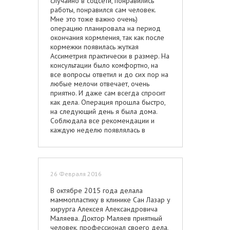
случайно в соцсети, понравились
работу вышла и немного замазывала
работы, понравился сам человек.
тональником. Короче, все прекрасно,
Мне это тоже важно очень)
девочки рекомендую. Параллельно
операцию планировала на период
решилась и на подтяжку груди
окончания кормления, так как после
(мастопексию), без импланта и с
кормежки появилась жуткая
сохранением своей трешки. И
Ассиметрия практически в размер. На
решила сделать себе подарок к 8
консультации было комфортно, на
Марта. 02.03.16 пошла сдаваться и
все вопросы ответил и до сих пор на
под общим наркозом сделали мне
любые мелочи отвечает, очень
шов «леденец» с уменьшением
приятно. И даже сам всегда спросит
околососковой области. Сутки
как дела. Операция прошла быстро,
пролежала в клинике, прекрасные
на следующий день я была дома.
условия, теплая доброжелательная
Соблюдала все рекомендации и
обстановка. Огромное спасибо
каждую неделю появлялась в
палатной сестричке Татьяне,
клинике. Очень нравится результат!
ухаживала за мной как мамочка за
Доктор понял мои пожелания,
младенцем. После наркоза упало
выровнял ассиметрию разными
давление и она со мной возилась, то
имплантами, грудь нужного размера,
уколы, то измерения, то опять уколы.
26 Февраля 2016
ровная и красивая. Зажило все
Одним словом, выходила меня так,
быстро, делали разрез по ареоле. С
что на следующее утро я как огурец
В октябре 2015 года делала
удовольствием с возрастом
городским транспортом совершенно
маммопластику в клинике Сан Лазар у
обращусь к нему с процедурами
самостоятельно добралась до дома.
хирурга Алексея Александровича
омоложения. Единственный минус в
Потом регулярно два раза в неделю
Маляева. Доктор Маляев приятный
сан Лазаре это тетки администраторы
приезжала на перевязки и осмотры.
человек, профессионал своего дела,