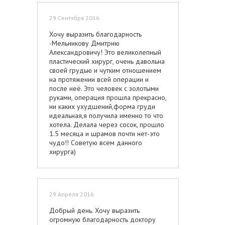
вниманием и заботой. На первичной
консультации я получила
29 Сентября 2016
максимально возможное количество
информации о предстоящей
Хочу выразить благодарность
операции. Доктор подробно
-Мельникову Дмитрию
рассказал о возможных вариантах
Александровичу! Это великолепный
операции, об имплантах, ответил на
пластический хирург, очень давольна
все мои многочисленные вопросы (а
своей грудью и чутким отношением
их было предостаточно!). В
на протяжении всей операции и
результате - мои сомнения в выборе
после неё. Это человек с золотыми
хирурга улетучились безвозвратно.
руками, операция прошла прекрасно,
Внимательное отношение
ни каких ухудшений,форма груди
сохранилось и после операции.
идеальная,я получила именно то что
Доктор звонил и интересовался
хотела. Делала через сосок, прошло
моим самочувствием. Это дорогого
1.5 месяца и шрамов почти нет-это
стоит! Мне было приятно быть вашей
чудо!! Советую всем данного
пациенткой. Советую всем! Еще раз
хирурга)
спасибо!!!
29 Апреля 2016
Добрый день. Хочу выразить
огромную благодарность доктору