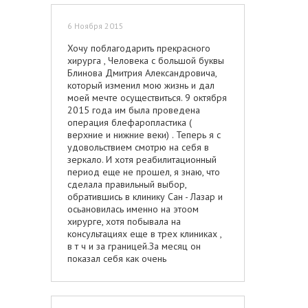
рекомендации врача, беречь свою
грудь, то и результат будет Вас
6 Ноября 2015
радовать. Если говорит хирург ходить
в комперссионке месяц, значит надо
Хочу поблагодарить прекрасного
ходить, если нельзя спать на боку 2
хирурга , Человека с большой буквы
месяца, значит нельзя, если нельзя
Блинова Дмитрия Александровича,
ложиться на живот пол года, значит
который изменил мою жизнь и дал
нельзя. Вот, например, если мы
моей мечте осуществиться. 9 октября
вылечили зуб или поставили зубной
2015 года им была проведена
имплант, мы же не спешим грызть им
операция блефаропластика (
орехи, так же и с грудью, предельная
верхние и нижние веки) . Теперь я с
аккуратность и бережное отношение
удовольствием смотрю на себя в
в течение года (именно столько
зеркало. И хотя реабилитационный
нужно импланту, чтобы "обрасти" и
период еще не прошел, я знаю, что
встать на место) и все будет хорошо.
сделала правильный выбор,
Удачи всем и здоровья!
обратившись в клинику Сан - Лазар и
осьановилась именно на этоом
хирурге, хотя побывала на
консультациях еще в трех клиниках ,
в т ч и за границей.За месяц он
показал себя как очень
внимательный, обязательный человек,
прекрасный специалист , который
ведет своего пациента с первой