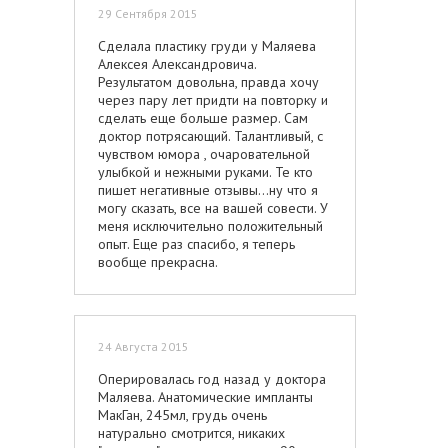
консультации, уделяя ему время и
29 Сентября 2015
оказывая внимание, несмотря на то,
что среди пациенток оказываются и
Сделала пластику груди у Маляева
достаточно капризные и
Алексея Александровича.
требовательные. Хочу поблагодарить
Результатом довольна, правда хочу
всю команду клиники: анестезиолога,
через пару лет придти на повторку и
медсестер, приветливых девушек на
сделать еще больше размер. Сам
ресепшн. Огромное спасибо, что вы
доктор потрясающий. Талантливый, с
делаете людей счастливыми!!! Ну а
чувством юмора , очаровательной
Дмитрий Александрович- хирург"
улыбкой и нежными руками. Те кто
золотые руки".
пишет негативные отзывы...ну что я
могу сказать, все на вашей совести. У
меня исключительно положительный
опыт. Еще раз спасибо, я теперь
вообще прекрасна.
24 Августа 2015
Оперировалась год назад у доктора
Маляева. Анатомические импланты
МакГан, 245мл, грудь очень
натурально смотрится, никаких