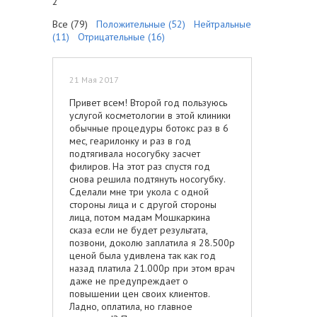
2
Все (79)
Положительные (52)
Нейтральные
(11)
Отрицательные (16)
21 Мая 2017
Привет всем! Второй год пользуюсь
услугой косметологии в этой клиники
обычные процедуры ботокс раз в 6
мес, геарилонку и раз в год
подтягивала носогубку засчет
филиров. На этот раз спустя год
снова решила подтянуть носогубку.
Сделали мне три укола с одной
стороны лица и с другой стороны
лица, потом мадам Мошкаркина
сказа если не будет результата,
позвони, доколю заплатила я 28.500р
ценой была удивлена так как год
назад платила 21.000p при этом врач
даже не предупреждает о
повышении цен своих клиентов.
Ладно, оплатила, но главное