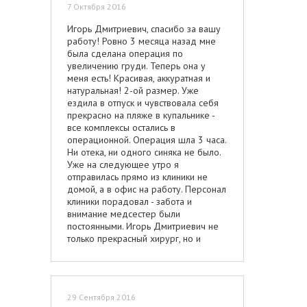
то, что пишут на самом дели так есть!
7 Октября 2016
НЕ ХОДИТЕ ТУДА! -- Виктория!
Игорь Дмитриевич, спасибо за вашу
работу! Ровно 3 месяца назад мне
была сделана операция по
увеличению груди. Теперь она у
меня есть! Красивая, аккуратная и
натуральная! 2-ой размер. Уже
ездила в отпуск и чувствовала себя
прекрасно на пляже в купальнике -
все комплексы остались в
операционной. Операция шла 3 часа.
Ни отека, ни одного синяка не было.
Уже на следующее утро я
отправилась прямо из клиники не
домой, а в офис на работу. Персонал
клиники порадовал - забота и
внимание медсестер были
постоянными. Игорь Дмитриевич не
только прекрасный хирург, но и
замечательный человек, который
относится к пациенту со всем
вниманием и заботой. На первичной
консультации я получила
29 Сентября 2016
максимально возможное количество