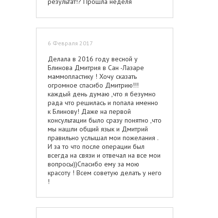
результат!? Прошла неделя
результата нет обратилась снова к
врачу она приветлива ответила да
приезжайте доколем. В моем
понятие доколоть не переколоть это
6 Февраля 2017
правильный подход, но мне
выставили счет еще на сумму 28.500
Делала в 2016 году весной у
и того 57.000p за 6 уколов при этом
Блинова Дмитрия в Сан -Лазаре
меня ни кто не предупреждал готова
маммопластику ! Хочу сказать
ли я оплатить такую сумму меня
огромное спасибо Дмитрию!!!
просто подвила ассистент к кассе мол
каждый день думаю ,что я безумно
платите от счета я была в шоке.
рада что решилась и попала именно
Потребовала спуститься к кассе
к Блинову! Даже на первой
мадам Мошкаркину вы бы видели
консультации было сразу понятно ,что
каким тоном она разговаривала (Я
мы нашли общий язык и Дмитрий
ТЕБЕ ВКОЛОЛА ДВА ШПРИЦА), это
правильно услышал мои пожелания .
был прямой развод очень не
И за то что после операции был
приятно, самое главное результата
всегда на связи и отвечал на все мои
нет как будто мне кололи глюкозу.
вопросы))Спасибо ему за мою
Мадам Мошкаркина! Я тебе желаю
красоту ! Всем советую делать у него
эти деньги которые ты на 6ти уколох
!
заработала на моем лице за три
минуты, оставить себе на лекарство!
БОГ ТЕБЕ СУДЬЯ! Девочки только
сейчас прочитала отзывы о клинике