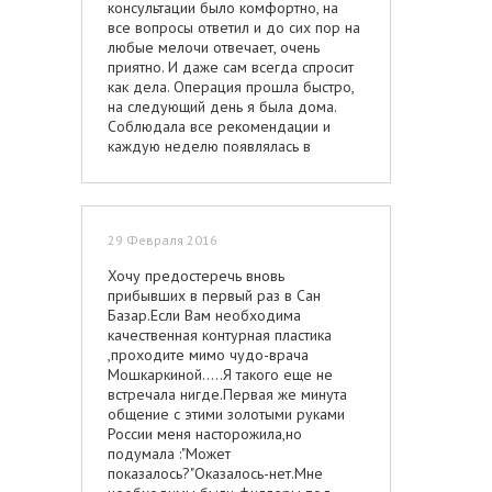
консультации было комфортно, на
Марта. 02.03.16 пошла сдаваться и
все вопросы ответил и до сих пор на
под общим наркозом сделали мне
любые мелочи отвечает, очень
шов «леденец» с уменьшением
приятно. И даже сам всегда спросит
околососковой области. Сутки
как дела. Операция прошла быстро,
пролежала в клинике, прекрасные
на следующий день я была дома.
условия, теплая доброжелательная
Соблюдала все рекомендации и
обстановка. Огромное спасибо
каждую неделю появлялась в
палатной сестричке Татьяне,
клинике. Очень нравится результат!
ухаживала за мной как мамочка за
Доктор понял мои пожелания,
младенцем. После наркоза упало
выровнял ассиметрию разными
давление и она со мной возилась, то
имплантами, грудь нужного размера,
уколы, то измерения, то опять уколы.
29 Февраля 2016
ровная и красивая. Зажило все
Одним словом, выходила меня так,
быстро, делали разрез по ареоле. С
что на следующее утро я как огурец
Хочу предостеречь вновь
удовольствием с возрастом
городским транспортом совершенно
прибывших в первый раз в Сан
обращусь к нему с процедурами
самостоятельно добралась до дома.
Базар.Если Вам необходима
омоложения. Единственный минус в
Потом регулярно два раза в неделю
качественная контурная пластика
сан Лазаре это тетки администраторы
приезжала на перевязки и осмотры.
,проходите мимо чудо-врача
на ресепшн, которым только на
Перевязки делала замечательный
Мошкаркиной.....Я такого еще не
рынке семечки продавать)))
консультант хирурга Леночка
встречала нигде.Первая же минута
Терешкина – ангелок в белом
общение с этими золотыми руками
костюмчике! Ручки нежные, ласковые,
России меня насторожила,но
делает все быстро,
подумала :"Может
профессионально, всегда приветлива
показалось?"Оказалось-нет.Мне
и доброжелательна. Одним словом, я