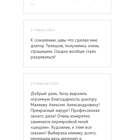
...
17 Июля 2016
К сожалению, швы что сделал мне
доктор Телешов, получились очень
страшными. Стыдно вообще стало
раздеваться!
29 Апреля 2016
Добрый день. Хочу выразить
огромную благодарность доктору
Маляеву Алексею Александровичу!
Прекрасный хирург! Профессионал
своего дела! Очень конкретно
занимался перекройкой моей
«шкурки». Художник, и этим все
сказано! Выбирала клинику долго,
перерыла весь интернет и