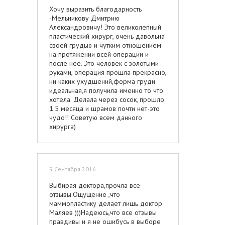
информации о предстоящей
Хочу выразить благодарность
операции. Доктор подробно
-Мельникову Дмитрию
рассказал о возможных вариантах
Александровичу! Это великолепный
операции, об имплантах, ответил на
пластический хирург, очень давольна
все мои многочисленные вопросы (а
своей грудью и чутким отношением
их было предостаточно!). В
на протяжении всей операции и
результате - мои сомнения в выборе
после неё. Это человек с золотыми
хирурга улетучились безвозвратно.
руками, операция прошла прекрасно,
Внимательное отношение
ни каких ухудшений,форма груди
сохранилось и после операции.
идеальная,я получила именно то что
Доктор звонил и интересовался
хотела. Делала через сосок, прошло
моим самочувствием. Это дорогого
1.5 месяца и шрамов почти нет-это
стоит! Мне было приятно быть вашей
чудо!! Советую всем данного
пациенткой. Советую всем! Еще раз
хирурга)
спасибо!!!
9 Сентября 2016
Выбирая доктора,прочла все
отзывы.Ощущение ,что
маммопластику делает лишь доктор
Маляев )))Надеюсь,что все отзывы
правдивы и я не ошибусь в выборе