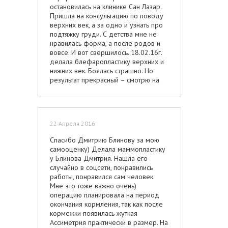
остановилась на клинике Сан Лазар.
Пришла на консультацию по поводу
верхних век, а за одно и узнать про
подтяжку груди. С детства мне не
нравилась форма, а после родов и
вовсе. И вот свершилось. 18.02.16г.
делала блефаропластику верхних и
нижних век. Боялась страшно. Но
результат прекрасный – смотрю на
мир широко распахнутыми глазами
(раньше была похожа на китайского
пчеловода…), оказывается и ресницы
есть, и не короткие… Очень нравится
22 Апреля 2016
результат. Нижние швы зажили
быстро, верхние постепенно
Спасибо Дмитрию Блинову за мою
приходят в норму. В общем неделю
самооценку) Делала маммопластику
походила дома в очках, чтобы мужа
у Блинова Дмитрия. Нашла его
синяками не пугать, через 12 дней на
случайно в соцсети, понравились
работу вышла и немного замазывала
работы, понравился сам человек.
тональником. Короче, все прекрасно,
Мне это тоже важно очень)
девочки рекомендую. Параллельно
операцию планировала на период
решилась и на подтяжку груди
окончания кормления, так как после
(мастопексию), без импланта и с
кормежки появилась жуткая
сохранением своей трешки. И
Ассиметрия практически в размер. На
решила сделать себе подарок к 8