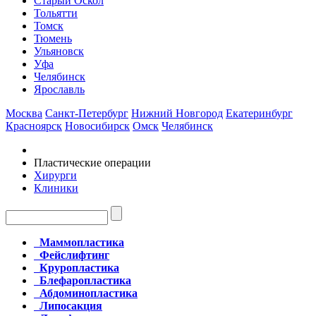
Старый Оскол
Тольятти
Томск
Тюмень
Ульяновск
Уфа
Челябинск
Ярославль
Москва
Санкт-Петербург
Нижний Новгород
Екатеринбург
Красноярск
Новосибирск
Омск
Челябинск
Пластические операции
Хирурги
Клиники
Маммопластика
Фейслифтинг
Круропластика
Блефаропластика
Абдоминопластика
Липосакция