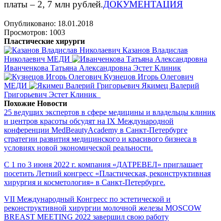
платы – 2, 7 млн рублей.
ДОКУМЕНТАЦИЯ
Опубликовано: 18.01.2018
Просмотров: 1003
Пластические хирурги
Казанов Владислав
Николаевич
МЕДИ
Иванченкова Татьяна Александровна
Эстет Клиник
Кузнецов Игорь Олегович
МЕДИ
Якимец Валерий
Григорьевич
Эстет Клиник
Похожие Новости
25 ведущих экспертов в сфере медицины и владельцы клиник
и центров красоты обсудят на IX Международной
конференции MedBeautyAcademy в Санкт-Петербурге
стратегии развития медицинского и красивого бизнеса в
условиях новой экономической реальности.
С 1 по 3 июня 2022 г. компания «ДАТРЕВЕЛ» приглашает
посетить Летний конгресс «Пластическая, реконструктивная
хирургия и косметология» в Санкт-Петербурге.
VII Международный Конгресс по эстетической и
реконструктивной хирургии молочной железы MOSCOW
BREAST MEETING 2022 завершил свою работу