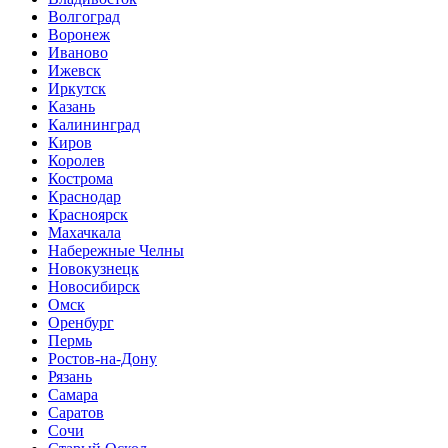
Волгоград
Воронеж
Иваново
Ижевск
Иркутск
Казань
Калининград
Киров
Королев
Кострома
Краснодар
Красноярск
Махачкала
Набережные Челны
Новокузнецк
Новосибирск
Омск
Оренбург
Пермь
Ростов-на-Дону
Рязань
Самара
Саратов
Сочи