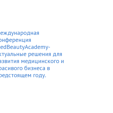
еждународная
онференция
edBeautyAcademy-
ктуальные решения для
азвития медицинского и
расивого бизнеса в
редстоящем году.