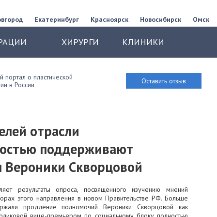
овгород
Екатеринбург
Красноярск
Новосибирск
Омск
РАЦИИ
ХИРУРГИ
КЛИНИКИ
 портал о пластической
Оставить отзыв
ии в России
елей отрасли
ностью поддерживают
м Вероники Скворцовой
ляет результаты опроса, посвященного изучению мнений
торах этого направления в новом Правительстве РФ. Больше
ержали продление полномочий Вероники Скворцовой как
Голиковой вице-премьером по социальному блоку полностью