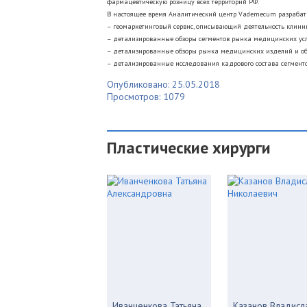
фармацевтическую розницу всех территорий РФ.
В настоящее время Аналитический центр Vademecum разрабат
– геомаркетинговый сервис, описывающий деятельность клиник
– детализированные обзоры сегментов рынка медицинских усл
– детализированные обзоры рынка медицинских изделий и о
– детализированные исследования кадрового состава сегмент
Опубликовано: 25.05.2018
Просмотров: 1079
Пластические хирурги
Иванченкова Татьяна
Казанов Владисл