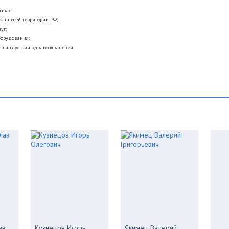
ывает:
 на всей территории РФ;
уг;
борудования;
ов индустрии здравоохранения.
ав
Кузнецов Игорь
Якимец Валерий