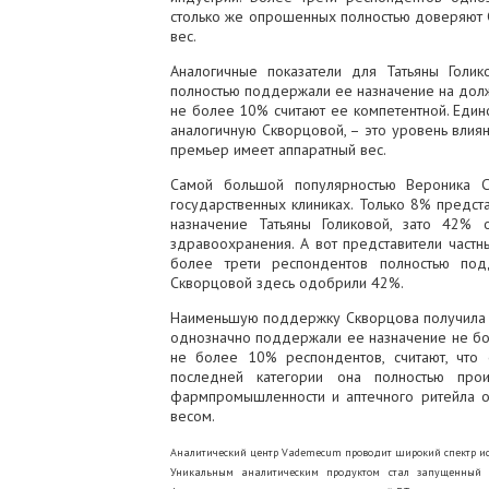
столько же опрошенных полностью доверяют С
вес.
Аналогичные показатели для Татьяны Голи
полностью поддержали ее назначение на долж
не более 10% считают ее компетентной. Един
аналогичную Скворцовой, – это уровень влиян
премьер имеет аппаратный вес.
Самой большой популярностью Вероника С
государственных клиниках. Только 8% предст
назначение Татьяны Голиковой, зато 42%
здравоохранения. А вот представители част
более трети респондентов полностью под
Скворцовой здесь одобрили 42%.
Наименьшую поддержку Скворцова получила в
однозначно поддержали ее назначение не бо
не более 10% респондентов, считают, что
последней категории она полностью прои
фармпромышленности и аптечного ритейла о
весом.
Аналитический центр Vademecum проводит широкий спектр ис
Уникальным аналитическим продуктом стал запущенный в