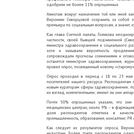
одобрили не более 11% опрошенных.
Ажиотаж вокруг назначения той или иной к
Вероники Скворцовой сохранить за собой э
премьера по социальным вопросам, а значит, 
Как глава Счетной палаты, Голикова неоднок
частности, своей бывшей подчиненной (Ск
министра здравоохранения и социального ра
хотя и называли вероятность продлени
сопровождали прогнозы сомнениями и оговор
останется министром здравоохранения, жу
провел опрос, посвященный новому «старому»
Опрос проходил в период с 18 по 23 мая н
посетителей нашего ресурса. Респондентам 
новым кураторам сферы здравоохранения; под
их взгляд, компетентными; имеют ли они аппар
Почти 50% опрошенных указали, что они 
медицинских центрах, около 9% – в фармацев
доля респондентов отметила в качест
промышленность, образование, консалтинг, PR
Как следует из результатов опроса, Веро
индустрии. Более трети респондентов одн