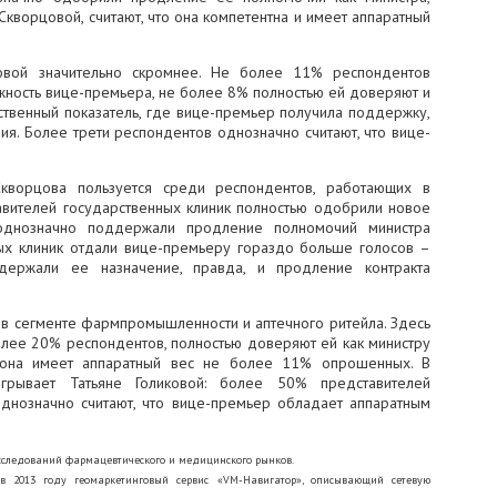
кворцовой, считают, что она компетентна и имеет аппаратный
ковой значительно скромнее. Не более 11% респондентов
ность вице-премьера, не более 8% полностью ей доверяют и
ственный показатель, где вице-премьер получила поддержку,
ия. Более трети респондентов однозначно считают, что вице-
кворцова пользуется среди респондентов, работающих в
авителей государственных клиник полностью одобрили новое
 однозначно поддержали продление полномочий министра
ных клиник отдали вице-премьеру гораздо больше голосов –
держали ее назначение, правда, и продление контракта
 сегменте фармпромышленности и аптечного ритейла. Здесь
лее 20% респондентов, полностью доверяют ей как министру
 она имеет аппаратный вес не более 11% опрошенных. В
грывает Татьяне Голиковой: более 50% представителей
днозначно считают, что вице-премьер обладает аппаратным
следований фармацевтического и медицинского рынков.
 2013 году геомаркетинговый сервис «VM-Навигатор», описывающий сетевую