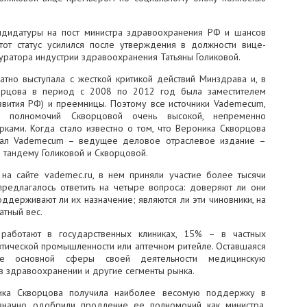
андидатуры на пост министра здравоохранения РФ и шансов
тот статус усилился после утверждения в должности вице-
куратора индустрии здравоохранения Татьяны Голиковой.
ратно выступала с жесткой критикой действий Минздрава и, в
ворцова в период с 2008 по 2012 год была заместителем
звития РФ) и преемницы. Поэтому все источники Vademecum,
я полномочий Скворцовой очень высокой, непременно
ками. Когда стало известно о том, что Вероника Скворцова
рнал Vademecum – ведущее деловое отраслевое издание –
 тандему Голиковой и Скворцовой.
а сайте vademec.ru, в нем приняли участие более тысячи
предлагалось ответить на четыре вопроса: доверяют ли они
держивают ли их назначение; являются ли эти чиновники, на
атный вес.
работают в государственных клиниках, 15% – в частных
тической промышленности или аптечном ритейле. Оставшаяся
ве основной сферы своей деятельности медицинскую
 в здравоохранении и другие сегменты рынка.
ника Скворцова получила наиболее весомую поддержку в
означно одобрили продление ее полномочий как министра,