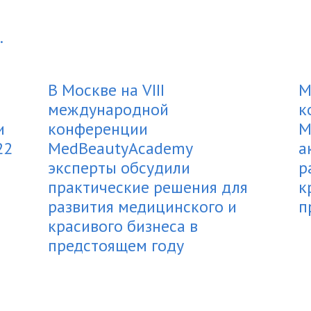
.
В Москве на VIII
М
и
международной
к
и
конференции
M
22
MedBeautyAcademy
а
эксперты обсудили
р
практические решения для
к
развития медицинского и
п
красивого бизнеса в
предстоящем году