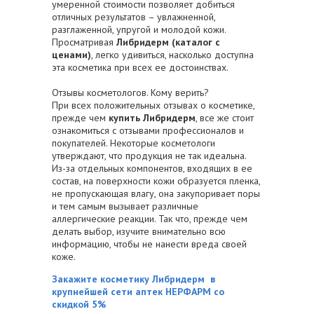
умеренной стоимости позволяет добиться
отличных результатов – увлажненной,
разглаженной, упругой и молодой кожи.
Просматривая
Либридерм (каталог с
ценами)
, легко удивиться, насколько доступна
эта косметика при всех ее достоинствах.
Отзывы косметологов. Кому верить?
При всех положительных отзывах о косметике,
прежде чем
купить Либридерм
, все же стоит
ознакомиться с отзывами профессионалов и
покупателей. Некоторые косметологи
утверждают, что продукция не так идеальна.
Из-за отдельных компонентов, входящих в ее
состав, на поверхности кожи образуется пленка,
не пропускающая влагу, она закупоривает поры
и тем самым вызывает различные
аллергические реакции. Так что, прежде чем
делать выбор, изучите внимательно всю
информацию, чтобы не нанести вреда своей
коже.
Закажите косметику Либридерм в
крупнейшей сети аптек НЕРФАРМ со
скидкой 5%