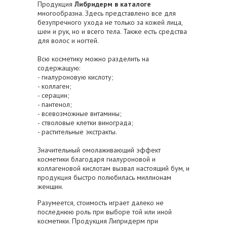
Продукция
Либридерм в каталоге
многообразна. Здесь представлено все для
безупречного ухода не только за кожей лица,
шеи и рук, но и всего тела. Также есть средства
для волос и ногтей.
Всю косметику можно разделить на
содержащую:
- гиалуроновую кислоту;
- коллаген;
- серацин;
- пантенол;
- всевозможные витамины;
- стволовые клетки винограда;
- растительные экстракты.
Значительный омолаживающий эффект
косметики благодаря гиалуроновой и
коллагеновой кислотам вызвал настоящий бум, и
продукция быстро полюбилась миллионам
женщин.
Разумеется, стоимость играет далеко не
последнюю роль при выборе той или иной
косметики. Продукция Липридерм при