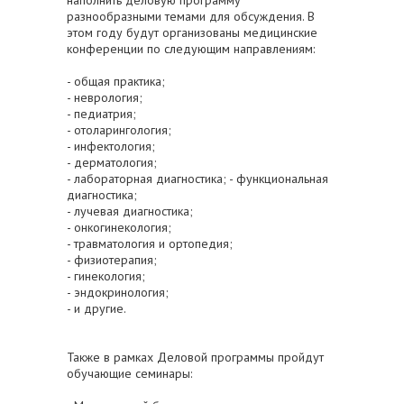
наполнить деловую программу
разнообразными темами для обсуждения. В
этом году будут организованы медицинские
конференции по следующим направлениям:
- общая практика;
- неврология;
- педиатрия;
- отоларингология;
- инфектология;
- дерматология;
- лабораторная диагностика; - функциональная
диагностика;
- лучевая диагностика;
- онкогинекология;
- травматология и ортопедия;
- физиотерапия;
- гинекология;
- эндокринология;
- и другие.
Также в рамках Деловой программы пройдут
обучающие семинары: