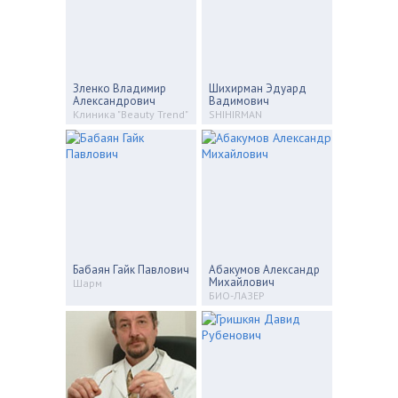
Зленко Владимир
Шихирман Эдуард
Александрович
Вадимович
Клиника "Beauty Trend"
SHIHIRMAN
Бабаян Гайк Павлович
Абакумов Александр
Михайлович
Шарм
БИО-ЛАЗЕР