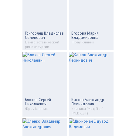
Григорянц Владислав
Егорова Мария
Семенович
Владимировна
Центр эстетической
Фрау Клиник
ринохирургии
Блохин Сергей
Катков Александр
Николаевич
Леонидович
Фрау Клиник
Клиника "Мед-Эст"
(MED-EST)