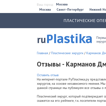
Москва
Ваш город:
Москва
Санкт-Петербург
Нижний Н
ПЛАСТИЧЕСКИЕ ОПЕ
Plastika
ru
Первый
хирург
Главная
/
Пластические хирурги
/
Карманов Дм
Отзывы - Карманов Д
Оставить отзыв
На интернет-портале РуПластика.ру представл
хирургов, на основе независимого мнения. Мы
данной странице мы публикуем все отзывы о 
Пластический хирург, который подтверждает с
скажется на его рейтинге, т.к. посетители порт