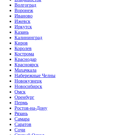
Волгоград
Воронеж
Иваново
Ижевск
Иркутск
Казань
Калининград
Киров
Королев
Кострома
Краснодар
Красноярск
Махачкала
Набережные Челны
Новокузнецк
Новосибирск
Омск
Оренбург
Пермь
Ростов-на-Дону
Рязань
Самара
Саратов
Сочи