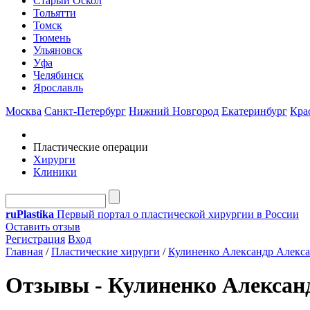
Старый Оскол
Тольятти
Томск
Тюмень
Ульяновск
Уфа
Челябинск
Ярославль
Москва
Санкт-Петербург
Нижний Новгород
Екатеринбург
Кра
Пластические операции
Хирурги
Клиники
ru
Plastika
Первый портал о пластической хирургии в России
Оставить отзыв
Регистрация
Вход
Главная
/
Пластические хирурги
/
Кулиненко Александр Алекс
Отзывы - Кулиненко Алексан