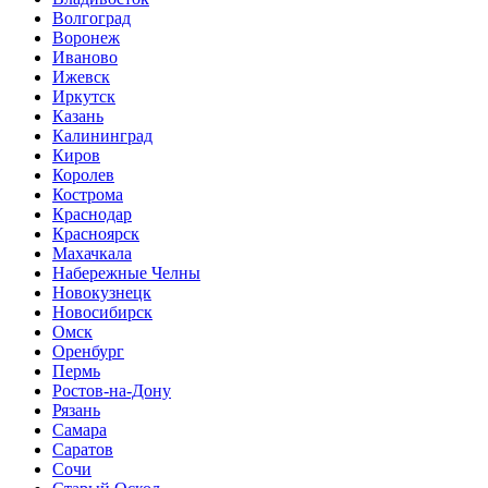
Волгоград
Воронеж
Иваново
Ижевск
Иркутск
Казань
Калининград
Киров
Королев
Кострома
Краснодар
Красноярск
Махачкала
Набережные Челны
Новокузнецк
Новосибирск
Омск
Оренбург
Пермь
Ростов-на-Дону
Рязань
Самара
Саратов
Сочи