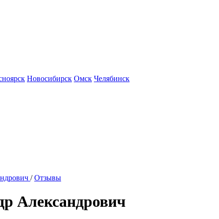
сноярск
Новосибирск
Омск
Челябинск
андрович
/
Отзывы
др Александрович