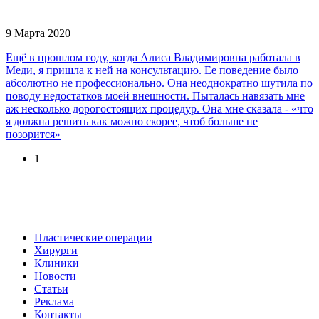
9 Марта 2020
Ещё в прошлом году, когда Алиса Владимировна работала в
Меди, я пришла к ней на консультацию. Ее поведение было
абсолютно не профессионально. Она неоднократно шутила по
поводу недостатков моей внешности. Пыталась навязать мне
аж несколько дорогостоящих процедур. Она мне сказала - «что
я должна решить как можно скорее, чтоб больше не
позорится»
1
Пластические операции
Хирурги
Клиники
Новости
Статьи
Реклама
Контакты