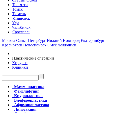
Старый Оскол
Тольятти
Томск
Тюмень
Ульяновск
Уфа
Челябинск
Ярославль
Москва
Санкт-Петербург
Нижний Новгород
Екатеринбург
Красноярск
Новосибирск
Омск
Челябинск
Пластические операции
Хирурги
Клиники
Маммопластика
Фейслифтинг
Круропластика
Блефаропластика
Абдоминопластика
Липосакция