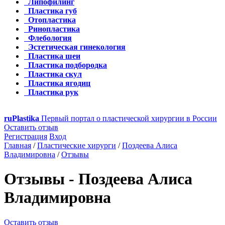
Липофилинг
Пластика губ
Отопластика
Ринопластика
Флебология
Эстетическая гинекология
Пластика шеи
Пластика подбородка
Пластика скул
Пластика ягодиц
Пластика рук
ru
Plastika
Первый портал о пластической хирургии в России
Оставить отзыв
Регистрация
Вход
Главная
/
Пластические хирурги
/
Поздеева Алиса
Владимировна
/
Отзывы
Отзывы - Поздеева Алиса
Владимировна
Оставить отзыв