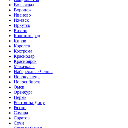
Волгоград
Воронеж
Иваново
Ижевск
Иркутск
Казань
Калининград
Киров
Королев
Кострома
Краснодар
Красноярск
Махачкала
Набережные Челны
Новокузнецк
Новосибирск
Омск
Оренбург
Пермь
Ростов-на-Дону
Рязань
Самара
Саратов
Сочи