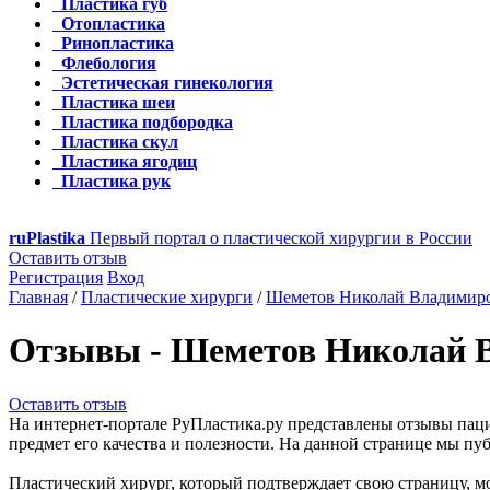
Пластика губ
Отопластика
Ринопластика
Флебология
Эстетическая гинекология
Пластика шеи
Пластика подбородка
Пластика скул
Пластика ягодиц
Пластика рук
ru
Plastika
Первый портал о пластической хирургии в России
Оставить отзыв
Регистрация
Вход
Главная
/
Пластические хирурги
/
Шеметов Николай Владимир
Отзывы - Шеметов Николай 
Оставить отзыв
На интернет-портале РуПластика.ру представлены отзывы пац
предмет его качества и полезности. На данной странице мы п
Пластический хирург, который подтверждает свою страницу, мо