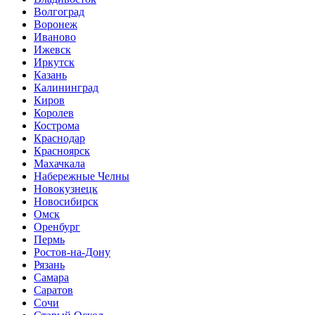
Волгоград
Воронеж
Иваново
Ижевск
Иркутск
Казань
Калининград
Киров
Королев
Кострома
Краснодар
Красноярск
Махачкала
Набережные Челны
Новокузнецк
Новосибирск
Омск
Оренбург
Пермь
Ростов-на-Дону
Рязань
Самара
Саратов
Сочи