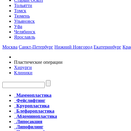
Старый Оскол
Тольятти
Томск
Тюмень
Ульяновск
Уфа
Челябинск
Ярославль
Москва
Санкт-Петербург
Нижний Новгород
Екатеринбург
Кра
Пластические операции
Хирурги
Клиники
Маммопластика
Фейслифтинг
Круропластика
Блефаропластика
Абдоминопластика
Липосакция
Липофилинг