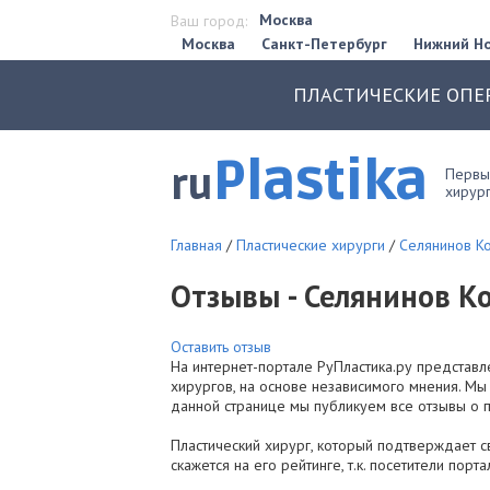
Москва
Ваш город:
Москва
Санкт-Петербург
Нижний Н
ПЛАСТИЧЕСКИЕ ОПЕ
Plastika
ru
Первый
хирург
Главная
/
Пластические хирурги
/
Селянинов К
Отзывы - Селянинов К
Оставить отзыв
На интернет-портале РуПластика.ру представл
хирургов, на основе независимого мнения. Мы
данной странице мы публикуем все отзывы о п
Пластический хирург, который подтверждает с
скажется на его рейтинге, т.к. посетители порт