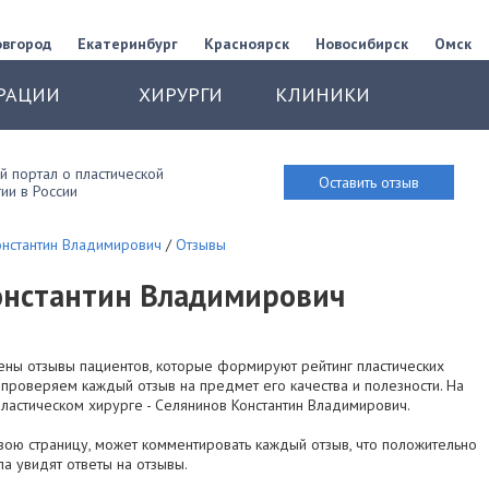
овгород
Екатеринбург
Красноярск
Новосибирск
Омск
РАЦИИ
ХИРУРГИ
КЛИНИКИ
 портал о пластической
Оставить отзыв
ии в России
онстантин Владимирович
/
Отзывы
онстантин Владимирович
ены отзывы пациентов, которые формируют рейтинг пластических
 проверяем каждый отзыв на предмет его качества и полезности. На
ластическом хирурге - Селянинов Константин Владимирович.
вою страницу, может комментировать каждый отзыв, что положительно
ала увидят ответы на отзывы.