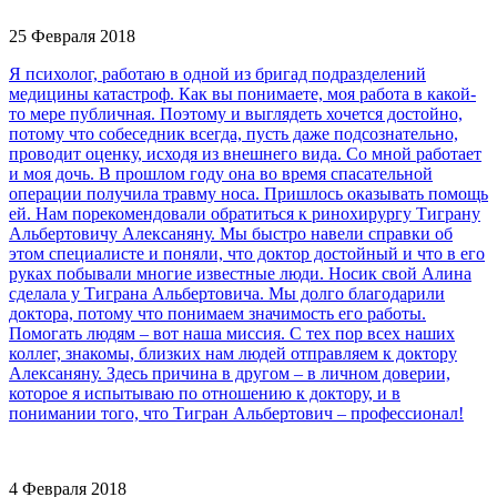
25 Февраля 2018
Я психолог, работаю в одной из бригад подразделений
медицины катастроф. Как вы понимаете, моя работа в какой-
то мере публичная. Поэтому и выглядеть хочется достойно,
потому что собеседник всегда, пусть даже подсознательно,
проводит оценку, исходя из внешнего вида. Со мной работает
и моя дочь. В прошлом году она во время спасательной
операции получила травму носа. Пришлось оказывать помощь
ей. Нам порекомендовали обратиться к ринохирургу Тиграну
Альбертовичу Алексаняну. Мы быстро навели справки об
этом специалисте и поняли, что доктор достойный и что в его
руках побывали многие известные люди. Носик свой Алина
сделала у Тиграна Альбертовича. Мы долго благодарили
доктора, потому что понимаем значимость его работы.
Помогать людям – вот наша миссия. С тех пор всех наших
коллег, знакомы, близких нам людей отправляем к доктору
Алексаняну. Здесь причина в другом – в личном доверии,
которое я испытываю по отношению к доктору, и в
понимании того, что Тигран Альбертович – профессионал!
4 Февраля 2018