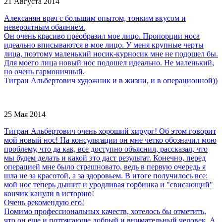
21 Августа 2014
Алексанян врач с большим опытом, тонким вкусом и
невероятным обаянием.
Он очень красиво преобразил мое лицо. Пропорции носа
идеально вписываются в мое лицо. У меня крупные черты
лица, поэтому маленький носик-курносик мне не подошел бы.
Для моего лица новый нос подошел идеально. Не маленький,
но очень гармоничный.
Тигран Альбертович художник и в жизни, и в операционной))
25 Мая 2014
Тигран Альбертович очень хороший хирург! Об этом говорит
мой новый нос! На консультации он мне четко обозначил мою
проблему, что да как, все доступно объяснил, рассказал, что
мы будем делать и какой это даст результат. Конечно, перед
операцией мне было страшновато, ведь в первую очередь я
шла не за красотой, а за здоровьем. В итоге получилось все:
мой нос теперь дышит и уродливая горбинка и "свисающий"
кончик канули в историю!
Очень рекомендую его!
Помимо профессиональных качеств, хотелось бы отметить,
что он еще и потрясающе добрый и внимательный человек. А