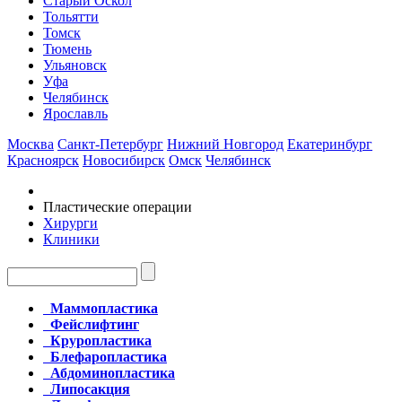
Старый Оскол
Тольятти
Томск
Тюмень
Ульяновск
Уфа
Челябинск
Ярославль
Москва
Санкт-Петербург
Нижний Новгород
Екатеринбург
Красноярск
Новосибирск
Омск
Челябинск
Пластические операции
Хирурги
Клиники
Маммопластика
Фейслифтинг
Круропластика
Блефаропластика
Абдоминопластика
Липосакция