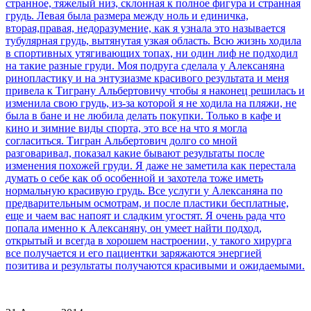
странное, тяжелый низ, склонная к полное фигура и странная
грудь. Левая была размера между ноль и единичка,
вторая,правая, недоразумение, как я узнала это называется
тубулярная грудь, вытянутая узкая область. Всю жизнь ходила
в спортивных утягивающих топах, ни один лиф не подходил
на такие разные груди. Моя подруга сделала у Алексаняна
ринопластику и на энтузиазме красивого результата и меня
привела к Тиграну Альбертовичу чтобы я наконец решилась и
изменила свою грудь, из-за которой я не ходила на пляжи, не
была в бане и не любила делать покупки. Только в кафе и
кино и зимние виды спорта, это все на что я могла
согласиться. Тигран Альбертович долго со мной
разговаривал, показал какие бывают результаты после
изменения похожей груди. Я даже не заметила как перестала
думать о себе как об особенной и захотела тоже иметь
нормальную красивую грудь. Все услуги у Алексаняна по
предварительным осмотрам, и после пластики бесплатные,
еще и чаем вас напоят и сладким угостят. Я очень рада что
попала именно к Алексаняну, он умеет найти подход,
открытый и всегда в хорошем настроении, у такого хирурга
все получается и его пациентки заряжаются энергией
позитива и результаты получаются красивыми и ожидаемыми.