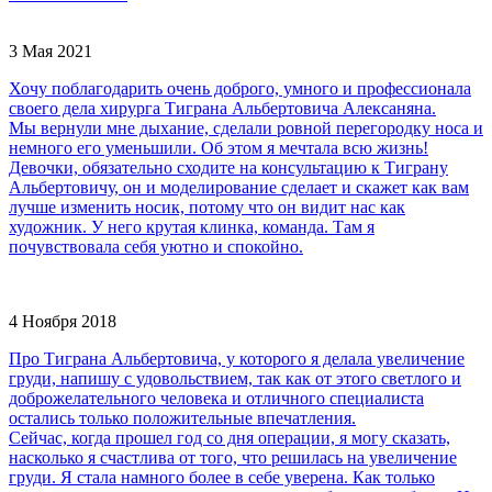
3 Мая 2021
Хочу поблагодарить очень доброго, умного и профессионала
своего дела хирурга Тиграна Альбертовича Алексаняна.
Мы вернули мне дыхание, сделали ровной перегородку носа и
немного его уменьшили. Об этом я мечтала всю жизнь!
Девочки, обязательно сходите на консультацию к Тиграну
Альбертовичу, он и моделирование сделает и скажет как вам
лучше изменить носик, потому что он видит нас как
художник. У него крутая клинка, команда. Там я
почувствовала себя уютно и спокойно.
4 Ноября 2018
Про Тиграна Альбертовича, у которого я делала увеличение
груди, напишу с удовольствием, так как от этого светлого и
доброжелательного человека и отличного специалиста
остались только положительные впечатления.
Сейчас, когда прошел год со дня операции, я могу сказать,
насколько я счастлива от того, что решилась на увеличение
груди. Я стала намного более в себе уверена. Как только