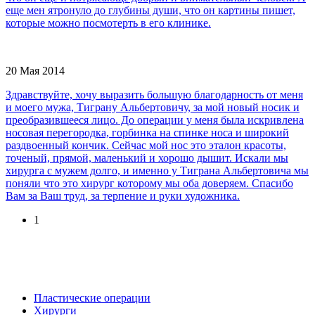
еще мен ятронуло до глубины души, что он картины пишет,
которые можно посмотерть в его клинике.
20 Мая 2014
Здравствуйте, хочу выразить большую благодарность от меня
и моего мужа, Тиграну Альбертовичу, за мой новый носик и
преобразившееся лицо. До операции у меня была искривлена
носовая перегородка, горбинка на спинке носа и широкий
раздвоенный кончик. Сейчас мой нос это эталон красоты,
точеный, прямой, маленький и хорошо дышит. Искали мы
хирурга с мужем долго, и именно у Тиграна Альбертовича мы
поняли что это хирург которому мы оба доверяем. Спасибо
Вам за Ваш труд, за терпение и руки художника.
1
Пластические операции
Хирурги