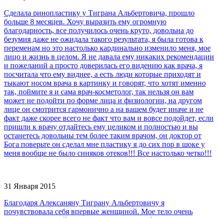
Сделала ринопластику у Тиграна Альбертовича, прошло
больше 8 месяцев. Хочу выразить ему огромную
благодарность, все получилось очень круто, довольна до
безумия даже не ожидала такого результата, я была готова к
переменам но это настолько кардинально изменило меня, мое
лицо и жизнь в целом. Я не давала ему никаких рекомендации
и пожеланий а просто доверилась его видению как врача, я
посчитала что ему виднее, а есть люди которые приходят и
тыкают носом врача в картинку и говорят, что хотят именно
так, поймите я и сама врач-косметолог, так нельзя он вам
может не подойти по форме лица и физиологии, на другом
лице он смотрится гармонично а на вашем будет иначе и не
факт даже скорее всего не факт что вам и вовсе подойдет, если
пришли к врачу отдайтесь ему целиком и полностью и вы
останетесь довольны тем более таким врачом, он доктор от
Бога поверьте он сделал мне пластику я до сих пор в шоке у
меня вообще не было синяков отеков!!! Все настолько четко!!!
31 Января 2015
Благодаря Алексаняну Тиграну Альбертовичу я
почувствовала себя впервые женщиной. Мое тело очень