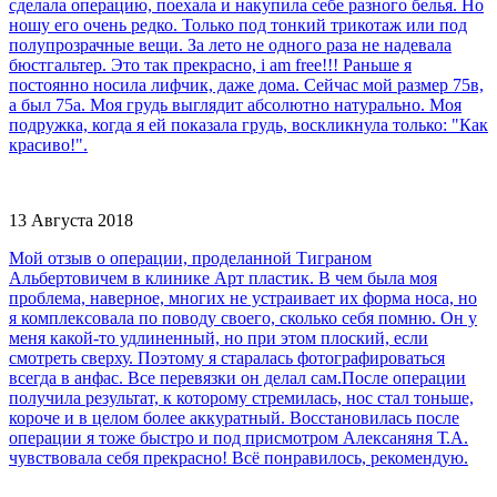
сделала операцию, поехала и накупила себе разного белья. Но
ношу его очень редко. Только под тонкий трикотаж или под
полупрозрачные вещи. За лето не одного раза не надевала
бюстгальтер. Это так прекрасно, i am free!!! Раньше я
постоянно носила лифчик, даже дома. Сейчас мой размер 75в,
а был 75а. Моя грудь выглядит абсолютно натурально. Моя
подружка, когда я ей показала грудь, воскликнула только: "Как
красиво!".
13 Августа 2018
Мой отзыв о операции, проделанной Тиграном
Альбертовичем в клинике Арт пластик. В чем была моя
проблема, наверное, многих не устраивает их форма носа, но
я комплексовала по поводу своего, сколько себя помню. Он у
меня какой-то удлиненный, но при этом плоский, если
смотреть сверху. Поэтому я старалась фотографироваться
всегда в анфас. Все перевязки он делал сам.После операции
получила результат, к которому стремилась, нос стал тоньше,
короче и в целом более аккуратный. Восстановилась после
операции я тоже быстро и под присмотром Алексаняня Т.А.
чувствовала себя прекрасно! Всё понравилось, рекомендую.