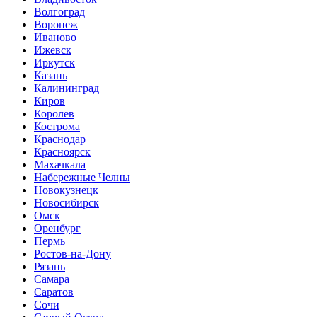
Волгоград
Воронеж
Иваново
Ижевск
Иркутск
Казань
Калининград
Киров
Королев
Кострома
Краснодар
Красноярск
Махачкала
Набережные Челны
Новокузнецк
Новосибирск
Омск
Оренбург
Пермь
Ростов-на-Дону
Рязань
Самара
Саратов
Сочи