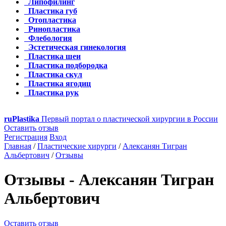
Липофилинг
Пластика губ
Отопластика
Ринопластика
Флебология
Эстетическая гинекология
Пластика шеи
Пластика подбородка
Пластика скул
Пластика ягодиц
Пластика рук
ru
Plastika
Первый портал о пластической хирургии в России
Оставить отзыв
Регистрация
Вход
Главная
/
Пластические хирурги
/
Алексанян Тигран
Альбертович
/
Отзывы
Отзывы - Алексанян Тигран
Альбертович
Оставить отзыв