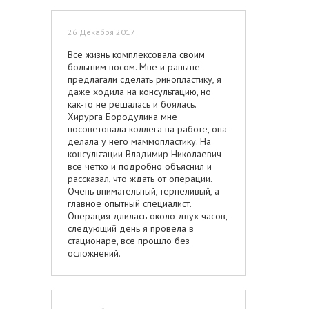
тканям. Ни в коем случае не
повторяйте моих ошибок, не
26 Декабря 2017
корректируйте носослезку жиром у
горе-хирургов с сомнительной
Все жизнь комплексовала своим
репутацией.
большим носом. Мне и раньше
предлагали сделать ринопластику, я
даже ходила на консультацию, но
как-то не решалась и боялась.
Хирурга Бородулина мне
посоветовала коллега на работе, она
делала у него маммопластику. На
консультации Владимир Николаевич
все четко и подробно объяснил и
рассказал, что ждать от операции.
Очень внимательный, терпеливый, а
главное опытный специалист.
Операция длилась около двух часов,
следующий день я провела в
стационаре, все прошло без
осложнений.