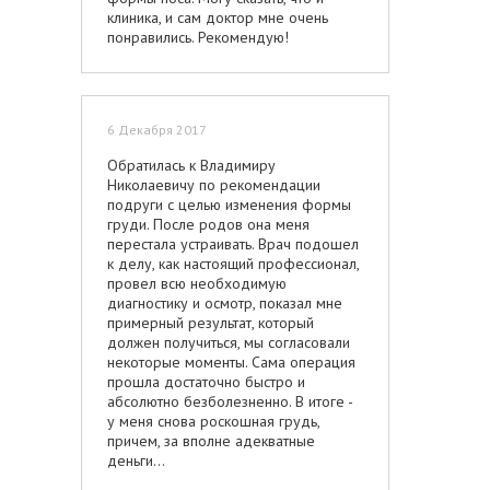
изумительно. Огромной спасибо
клиника, и сам доктор мне очень
Владимиру Бородулину за
понравились. Рекомендую!
профессионализм и доброе
отношение!
6 Декабря 2017
Обратилась к Владимиру
Николаевичу по рекомендации
подруги с целью изменения формы
груди. После родов она меня
перестала устраивать. Врач подошел
к делу, как настоящий профессионал,
провел всю необходимую
диагностику и осмотр, показал мне
примерный результат, который
должен получиться, мы согласовали
некоторые моменты. Сама операция
прошла достаточно быстро и
абсолютно безболезненно. В итоге -
у меня снова роскошная грудь,
причем, за вполне адекватные
деньги...