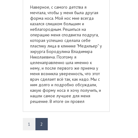
Наверное, с самого детства я
мечтала, чтобы у меня была другая
форма носа. Мой нос мне всегда
казался слишком большим и
неблагородным. Решиться на
операцию меня сподвигла подруга,
которая успешно сделала себе
пластику лица в клинике "Медильер" у
хирурга Бородулина Владимира
Николаевича. Поэтому я
целенаправленно шла именно к
нему, и после первого же приема у
меня возникла уверенность, что этот
врач сделает всё так, как надо. Мы с
ним долго и подробно обсуждали,
какую форму носа я хочу получить, и
нашли самое лучшее для меня
решение. В итоге он провел
операцию идеально, и благодаря
такому изменению формы носа моё
лицо сильно изменилось в лучшую
сторону. Теперь я чувствую себя
1
2
счастливой и красивой.