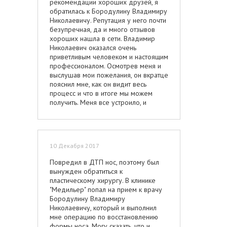
рекомендации хороших друзей, я
обратилась к Бородулину Владимиру
Николаевичу. Репутация у него почти
безупречная, да и много отзывов
хороших нашла в сети. Владимир
Николаевич оказался очень
приветливым человеком и настоящим
профессионалом. Осмотрев меня и
выслушав мои пожелания, он вкратце
пояснил мне, как он видит весь
процесс и что в итоге мы можем
получить. Меня все устроило, и
Владимир Николаевич взял меня в
мкачестве пациентки. Для начала был
назначен комплекс анализов, чтобы
избежать противопоказаний. Сама
10 Декабря 2017
операция прошла практически
безболезненно и довольно быстро -
Повредил в ДТП нос, поэтому был
не более трех часов. Весь
вынужден обратиться к
постоперационный период Владимир
пластическому хирургу. В клинике
Николаевич вел меня и находился
"Медильер" попал на прием к врачу
рядом, время от времени
Бородулину Владимиру
корректируя и направляя процесс
Николаевичу, который и выполнил
заживления. Сейчас прошло уже два
мне операцию по восстановлению
месяца, и мой животик выглядит
формы носа. Могу сказать, что и