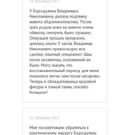
22 Декабря 2017
У Бородулина Владимира
Николаевича делала подтяжку
живота абдоминопластику. После
трёх родов кожа на животе очень
обвисла, смотреть было страшно.
Операция прошла прекрасно,
длилась около 3 часов. Владимир
Николаевич превосходно все
сделал, опытный специалист. Швы
почти незаметны, осложнений не
было. Могу сказать, что
восстановительный период для меня
показался легче, чем после кесарево.
Теперь я обладательница красивой
фигуры и тонкой талии, спасибо
большое!
22 Декабря 2017
Мне посоветовали обратиться к
пластическому хирургу Бородулину