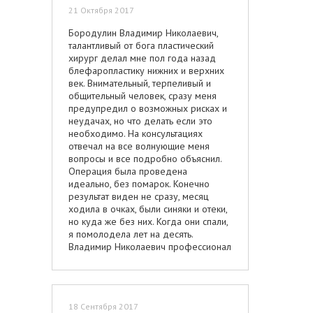
21 Октября 2017
Бородулин Владимир Николаевич,
талантливый от бога пластический
хирург делал мне пол года назад
блефаропластику нижних и верхних
век. Внимательный, терпеливый и
общительный человек, сразу меня
предупредил о возможных рисках и
неудачах, но что делать если это
необходимо. На консультациях
отвечал на все волнующие меня
вопросы и все подробно объяснил.
Операция была проведена
идеально, без помарок. Конечно
результат виден не сразу, месяц
ходила в очках, были синяки и отеки,
но куда же без них. Когда они спали,
я помолодела лет на десять.
Владимир Николаевич профессионал
в своём деле. Выражаю ему
огромную благодарность, желаю вам
дальнейших успехов в такой
нелегкой работе!
18 Сентября 2017