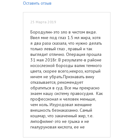
Оставить отзыв
25 Марта 2019
Бородулин-это зло в чистом виде.
Ввел мне под глаз 1.5 мл жира, хотя
я два раза сказала, что нужно делать
только левый глаз , правый и так
выглядит отлично. Операция прошла
31 мая 2018г. В результате-в районе
носослезной борозды валик темного
цвета, скорее всего,некроз, который
ничем не убрать.Признавать вину
отказывается, рекомендует
обратиться в суд. Все мы прекрасно
знаем нашу систему правосудия. Как
профессионал и человек меньше,
чем ноль. Изуродовал женщине
внешность безнаказанно. Самый
кошмар, что закаченный жир, т.е.
липофилинг-это не грыжа и не
гиалуруновая кислота, ее не
растворишь и не прооперируешь,
потому что жир распределяется по