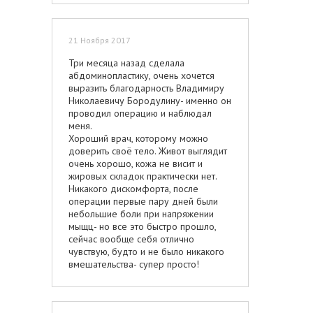
21 Ноября 2017
Три месяца назад сделала
абдоминопластику, очень хочется
выразить благодарность Владимиру
Николаевичу Бородулину- именно он
проводил операцию и наблюдал
меня.
Хороший врач, которому можно
доверить своё тело. Живот выглядит
очень хорошо, кожа не висит и
жировых складок практически нет.
Никакого дискомфорта, после
операции первые пару дней были
небольшие боли при напряжении
мыщц- но все это быстро прошло,
сейчас вообще себя отлично
чувствую, будто и не было никакого
вмешательства- супер просто!