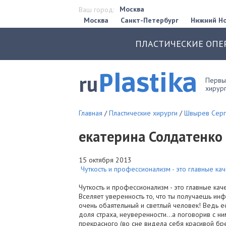
Москва
Ваш город:
Москва
Санкт-Петербург
Нижний Н
ПЛАСТИЧЕСКИЕ ОПЕ
Plastika
ru
Первый
хирург
Главная
/
Пластические хирурги
/
Швырев Серг
екатерина Солдатенко
15 октября 2013
Чуткость и профессионализм - это главные кач
Чуткость и профессионализм - это главные кач
Вселяет уверенность то, что ты получаешь и
очень обаятельный и светлый человек! Ведь е
доля страха, неуверенности…а поговорив с ним
прекрасного (во сне видела себя красивой бр