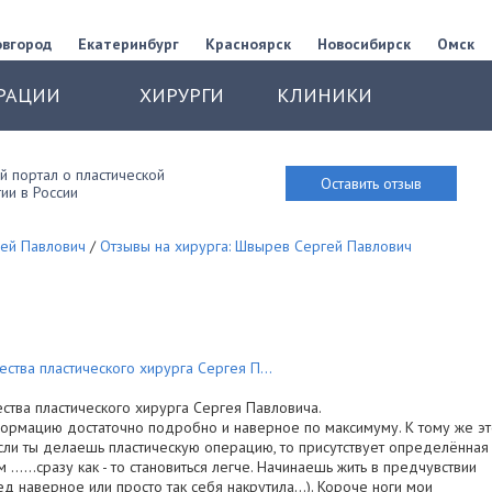
овгород
Екатеринбург
Красноярск
Новосибирск
Омск
РАЦИИ
ХИРУРГИ
КЛИНИКИ
 портал о пластической
Оставить отзыв
ии в России
ей Павлович
/
Отзывы на хирурга: Швырев Сергей Павлович
ества пластического хирурга Сергея П...
ества пластического хирурга Сергея Павловича.
нформацию достаточно подробно и наверное по максимуму. К тому же э
сли ты делаешь пластическую операцию, то присутствует определённая
 ……сразу как - то становиться легче. Начинаешь жить в предчувствии
ед наверное или просто так себя накрутила…). Короче ноги мои