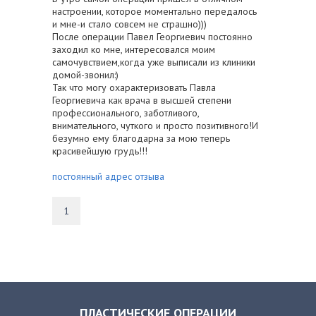
настроении, которое моментально передалось
и мне-и стало совсем не страшно)))
После операции Павел Георгиевич постоянно
заходил ко мне, интересовался моим
самочувствием,когда уже выписали из клиники
домой-звонил:)
Так что могу охарактеризовать Павла
Георгиевича как врача в высшей степени
профессионального, заботливого,
внимательного, чуткого и просто позитивного!И
безумно ему благодарна за мою теперь
красивейшую грудь!!!
постоянный адрес отзыва
1
ПЛАСТИЧЕСКИЕ ОПЕРАЦИИ