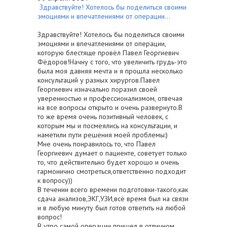
Здравствуйте! Хотелось бы поделиться своими
эмоциями и впечатлениями от операции...
Здравствуйте! Хотелось бы поделиться своими
эмоциями и впечатлениями от операции,
которую блестяще провёл Павел Георгиевич
Фёдоров!Начну с того, что увеличить грудь-это
была моя давняя мечта и я прошла несколько
консультаций у разных хирургов.Павел
Георгиевич изначально поразил своей
уверенностью и профессионализмом, отвечая
на все вопросы открыто и очень развернуто.В
то же время очень позитивный человек, с
которым мы и посмеялись на консультации, и
наметили пути решения моей проблемы:)
Мне очень понравилось то, что Павел
Георгиевич думает о пациенте, советует только
то, что действительно будет хорошо и очень
гармонично смотреться,ответственно подходит
к вопросу))
В течении всего времени подготовки-такого,как
сдача анализов,ЭКГ,УЗИ,всё время был на связи
и в любую минуту был готов ответить на любой
вопрос!
В утро самой операции пришел в отличном