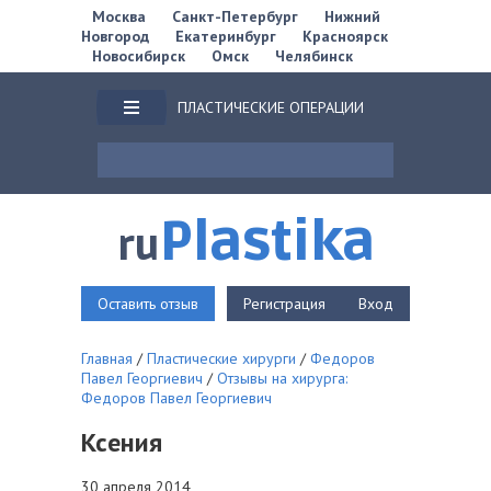
Москва
Санкт-Петербург
Нижний
Новгород
Екатеринбург
Красноярск
Новосибирск
Омск
Челябинск
ПЛАСТИЧЕСКИЕ ОПЕРАЦИИ
Plastika
ru
Оставить отзыв
Регистрация
Вход
Главная
/
Пластические хирурги
/
Федоров
Павел Георгиевич
/
Отзывы на хирурга:
Федоров Павел Георгиевич
Ксения
30 апреля 2014