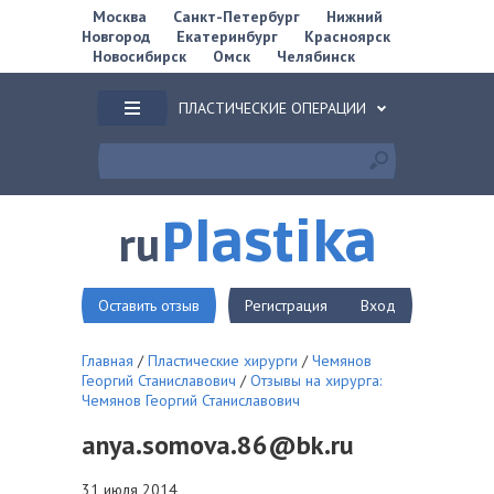
Москва
Санкт-Петербург
Нижний
Новгород
Екатеринбург
Красноярск
Новосибирск
Омск
Челябинск
ПЛАСТИЧЕСКИЕ ОПЕРАЦИИ
Plastika
ru
Оставить отзыв
Регистрация
Вход
Главная
/
Пластические хирурги
/
Чемянов
Георгий Станиславович
/
Отзывы на хирурга:
Чемянов Георгий Станиславович
anya.somova.86@bk.ru
31 июля 2014