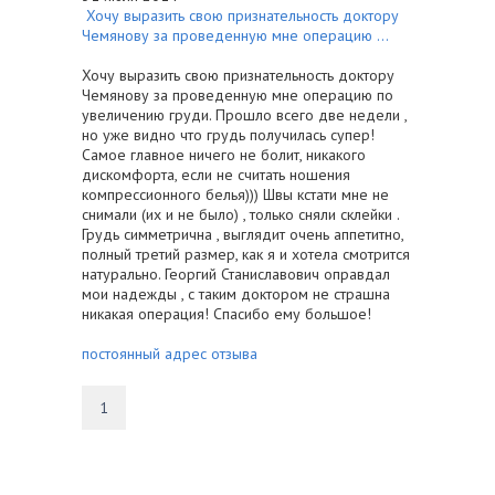
Хочу выразить свою признательность доктору
Чемянову за проведенную мне операцию ...
Хочу выразить свою признательность доктору
Чемянову за проведенную мне операцию по
увеличению груди. Прошло всего две недели ,
но уже видно что грудь получилась супер!
Самое главное ничего не болит, никакого
дискомфорта, если не считать ношения
компрессионного белья))) Швы кстати мне не
снимали (их и не было) , только сняли склейки .
Грудь симметрична , выглядит очень аппетитно,
полный третий размер, как я и хотела смотрится
натурально. Георгий Станиславович оправдал
мои надежды , с таким доктором не страшна
никакая операция! Спасибо ему большое!
постоянный адрес отзыва
1