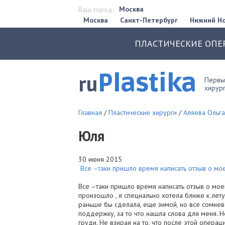
Москва
Ваш город:
Москва
Санкт-Петербург
Нижний Н
ПЛАСТИЧЕСКИЕ ОПЕ
Plastika
ru
Первый
хирург
Главная
/
Пластические хирурги
/
Аляева Ольг
Юля
30 июня 2015
Все –таки пришло время написать отзыв о мо
Все –таки пришло время написать отзыв о мое
произошло , я специально хотела ближе к лет
раньше бы сделала, еще зимой, но все сомнев
поддержку, за то что нашла слова для меня. Н
груди. Не взирая на то, что после этой опера