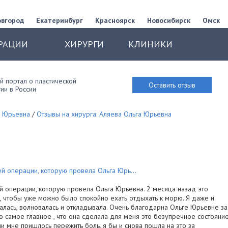
овгород
Екатеринбург
Красноярск
Новосибирск
Омск
РАЦИИ
ХИРУРГИ
КЛИНИКИ
 портал о пластической
Оставить отзыв
ии в России
а Юрьевна
/
Отзывы на хирурга: Аляева Ольга Юрьевна
ей операции, которую провела Ольга Юрь...
й операции, которую провела Ольга Юрьевна. 2 месяца назад это
у, чтобы уже можно было спокойно ехать отдыхать к морю. Я даже и
алась, волновалась и откладывала. Очень благодарна Ольге Юрьевне за
о самое главное , что она сделала для меня это безупречное состояни
ции мне пришлось пережить боль, я бы и снова пошла на это за