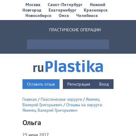
Москва
Санкт-Петербург
Нижний
Новгород
Екатеринбург
Красноярск
Новосибирск
Омск
Челябинск
ПЛАСТИЧЕСКИЕ ОПЕРАЦИИ
Plastika
ru
Оставить отзыв
Регистрация
Вход
Главная
/
Пластические хирурги
/
Якимец
Валерий Григорьевич
/
Отзывы на хирурга:
Якимец Валерий Григорьевич
Ольга
25 июня 2017